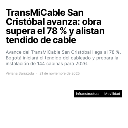
TransMiCable San
Cristóbal avanza: obra
supera el 78 % y alistan
tendido de cable
Avance del TransMiCable San Cristóbal llega al 78 %.
Bogotá iniciará el tendido del cableado y prepara la
instalación de 144 cabinas para 2026.
Viviana Sarrazola
21 de noviembre de 2025
Infraestructura
Movilidad