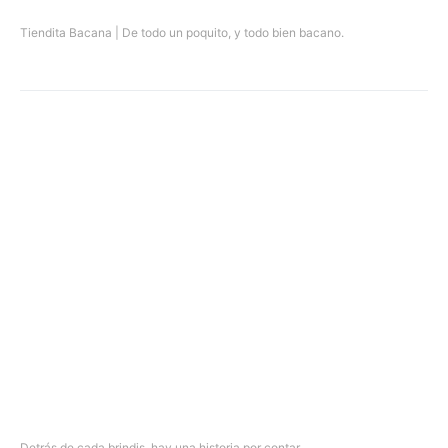
Tiendita Bacana | De todo un poquito, y todo bien bacano.
Detrás de cada brindis, hay una historia por contar.