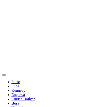
Inicio
Suba
Kennedy
Engativá
Ciudad Bolívar
Bosa