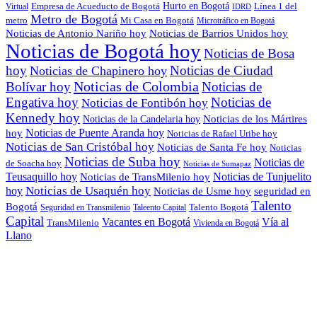
Empresa de Acueducto de Bogotá
Hurto en Bogotá
Línea 1 del
Virtual
IDRD
Metro de Bogotá
metro
Mi Casa en Bogotá
Microtráfico en Bogotá
Noticias de Antonio Nariño hoy
Noticias de Barrios Unidos hoy
Noticias de Bogotá hoy
Noticias de Bosa
hoy
Noticias de Ciudad
Noticias de Chapinero hoy
Noticias de Colombia
Bolívar hoy
Noticias de
Engativa hoy
Noticias de
Noticias de Fontibón hoy
Kennedy hoy
Noticias de los Mártires
Noticias de la Candelaria hoy
Noticias de Puente Aranda hoy
hoy
Noticias de Rafael Uribe hoy
Noticias de San Cristóbal hoy
Noticias de Santa Fe hoy
Noticias
Noticias de Suba hoy
Noticias de
de Soacha hoy
Noticias de Sumapaz
Teusaquillo hoy
Noticias de Tunjuelito
Noticias de TransMilenio hoy
hoy
Noticias de Usaquén hoy
seguridad en
Noticias de Usme hoy
Talento
Bogotá
Seguridad en Transmilenio
Taleento Capital
Talento Bogotá
Capital
Vacantes en Bogotá
Vía al
TransMilenio
Vivienda en Bogotá
Llano