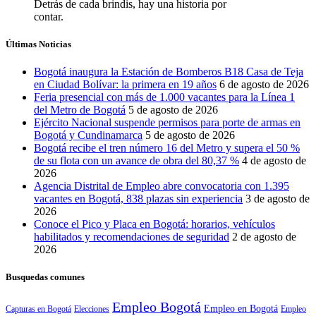
Detrás de cada brindis, hay una historia por
contar.
Últimas Noticias
Bogotá inaugura la Estación de Bomberos B18 Casa de Teja
en Ciudad Bolívar: la primera en 19 años
6 de agosto de 2026
Feria presencial con más de 1.000 vacantes para la Línea 1
del Metro de Bogotá
5 de agosto de 2026
Ejército Nacional suspende permisos para porte de armas en
Bogotá y Cundinamarca
5 de agosto de 2026
Bogotá recibe el tren número 16 del Metro y supera el 50 %
de su flota con un avance de obra del 80,37 %
4 de agosto de
2026
Agencia Distrital de Empleo abre convocatoria con 1.395
vacantes en Bogotá, 838 plazas sin experiencia
3 de agosto de
2026
Conoce el Pico y Placa en Bogotá: horarios, vehículos
habilitados y recomendaciones de seguridad
2 de agosto de
2026
Busquedas comunes
Empleo Bogotá
Empleo en Bogotá
Capturas en Bogotá
Elecciones
Empleo