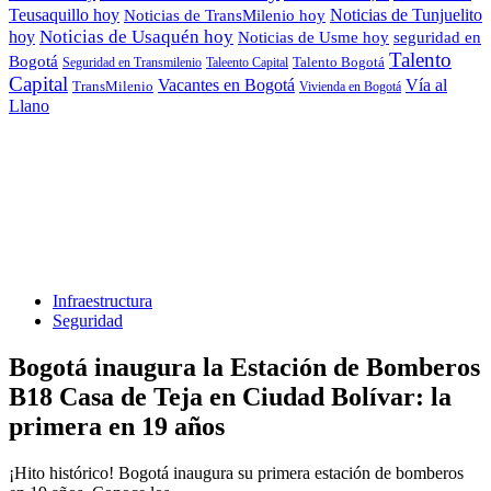
Teusaquillo hoy
Noticias de Tunjuelito
Noticias de TransMilenio hoy
hoy
Noticias de Usaquén hoy
seguridad en
Noticias de Usme hoy
Talento
Bogotá
Seguridad en Transmilenio
Taleento Capital
Talento Bogotá
Capital
Vacantes en Bogotá
Vía al
TransMilenio
Vivienda en Bogotá
Llano
Infraestructura
Seguridad
Bogotá inaugura la Estación de Bomberos
B18 Casa de Teja en Ciudad Bolívar: la
primera en 19 años
¡Hito histórico! Bogotá inaugura su primera estación de bomberos