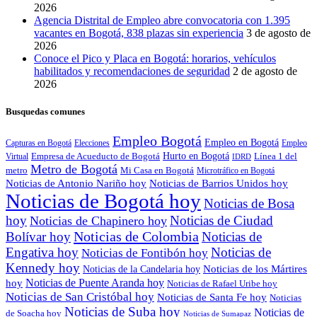
2026
Agencia Distrital de Empleo abre convocatoria con 1.395
vacantes en Bogotá, 838 plazas sin experiencia
3 de agosto de
2026
Conoce el Pico y Placa en Bogotá: horarios, vehículos
habilitados y recomendaciones de seguridad
2 de agosto de
2026
Busquedas comunes
Empleo Bogotá
Empleo en Bogotá
Capturas en Bogotá
Elecciones
Empleo
Empresa de Acueducto de Bogotá
Hurto en Bogotá
Línea 1 del
Virtual
IDRD
Metro de Bogotá
metro
Mi Casa en Bogotá
Microtráfico en Bogotá
Noticias de Antonio Nariño hoy
Noticias de Barrios Unidos hoy
Noticias de Bogotá hoy
Noticias de Bosa
hoy
Noticias de Ciudad
Noticias de Chapinero hoy
Noticias de Colombia
Bolívar hoy
Noticias de
Engativa hoy
Noticias de
Noticias de Fontibón hoy
Kennedy hoy
Noticias de los Mártires
Noticias de la Candelaria hoy
Noticias de Puente Aranda hoy
hoy
Noticias de Rafael Uribe hoy
Noticias de San Cristóbal hoy
Noticias de Santa Fe hoy
Noticias
Noticias de Suba hoy
Noticias de
de Soacha hoy
Noticias de Sumapaz