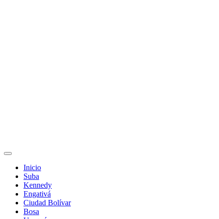
Inicio
Suba
Kennedy
Engativá
Ciudad Bolívar
Bosa