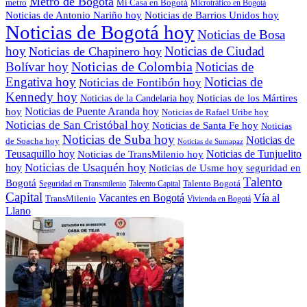
Metro de Bogotá
metro
Mi Casa en Bogotá
Microtráfico en Bogotá
Noticias de Antonio Nariño hoy
Noticias de Barrios Unidos hoy
Noticias de Bogotá hoy
Noticias de Bosa
hoy
Noticias de Ciudad
Noticias de Chapinero hoy
Noticias de Colombia
Bolívar hoy
Noticias de
Engativa hoy
Noticias de
Noticias de Fontibón hoy
Kennedy hoy
Noticias de los Mártires
Noticias de la Candelaria hoy
Noticias de Puente Aranda hoy
hoy
Noticias de Rafael Uribe hoy
Noticias de San Cristóbal hoy
Noticias de Santa Fe hoy
Noticias
Noticias de Suba hoy
Noticias de
de Soacha hoy
Noticias de Sumapaz
Teusaquillo hoy
Noticias de Tunjuelito
Noticias de TransMilenio hoy
hoy
Noticias de Usaquén hoy
seguridad en
Noticias de Usme hoy
Talento
Bogotá
Seguridad en Transmilenio
Taleento Capital
Talento Bogotá
Capital
Vacantes en Bogotá
Vía al
TransMilenio
Vivienda en Bogotá
Llano