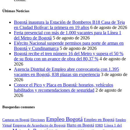
Últimas Noticias
Bogotá inaugura la Estación de Bomberos B18 Casa de Teja
en Ciudad Bolívar: la primera en 19 años
6 de agosto de 2026
Feria presencial con más de 1.000 vacantes para la Línea 1
del Metro de Bogotá
5 de agosto de 2026
Ejército Nacional suspende permisos para porte de armas en
Bogotá y Cundinamarca
5 de agosto de 2026
Bogotá recibe el tren número 16 del Metro y supera el 50 %
de su flota con un avance de obra del 80,37 %
4 de agosto de
2026
Agencia Distrital de Empleo abre convocatoria con 1.395
vacantes en Bogotá, 838 plazas sin experiencia
3 de agosto de
2026
Conoce el Pico y Placa en Bogotá: horarios, vehículos
habilitados y recomendaciones de seguridad
2 de agosto de
2026
Busquedas comunes
Empleo Bogotá
Empleo en Bogotá
Capturas en Bogotá
Elecciones
Empleo
Empresa de Acueducto de Bogotá
Hurto en Bogotá
Línea 1 del
Virtual
IDRD