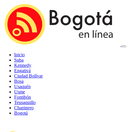
Inicio
Suba
Kennedy
Engativá
Ciudad Bolívar
Bosa
Usaquén
Usme
Fontibón
Teusaquillo
Chapinero
Bogotá