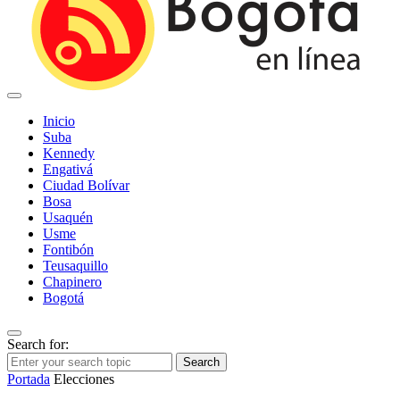
Inicio
Suba
Kennedy
Engativá
Ciudad Bolívar
Bosa
Usaquén
Usme
Fontibón
Teusaquillo
Chapinero
Bogotá
Search for:
Search
Portada
Elecciones