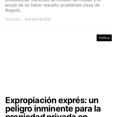
acusó de no haber resuelto problemas clave de
Bogotá.
Terry Loui
8 de abril de 2025
Política
Expropiación exprés: un
peligro inminente para la
propiedad privada en