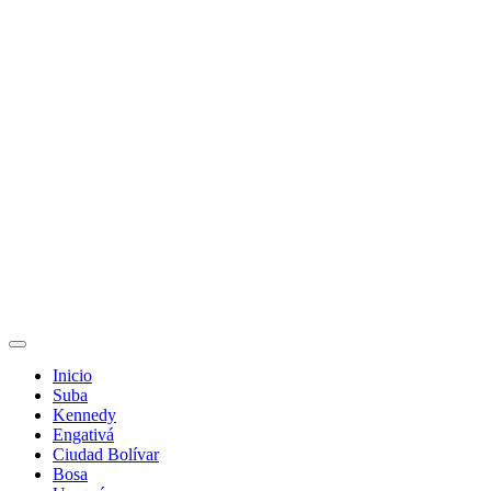
Inicio
Suba
Kennedy
Engativá
Ciudad Bolívar
Bosa