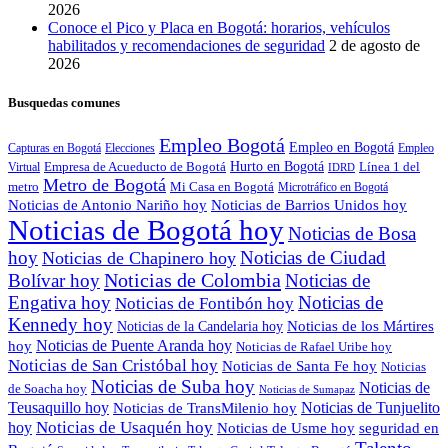
2026
Conoce el Pico y Placa en Bogotá: horarios, vehículos
habilitados y recomendaciones de seguridad
2 de agosto de
2026
Busquedas comunes
Empleo Bogotá
Empleo en Bogotá
Capturas en Bogotá
Elecciones
Empleo
Empresa de Acueducto de Bogotá
Hurto en Bogotá
Línea 1 del
Virtual
IDRD
Metro de Bogotá
metro
Mi Casa en Bogotá
Microtráfico en Bogotá
Noticias de Antonio Nariño hoy
Noticias de Barrios Unidos hoy
Noticias de Bogotá hoy
Noticias de Bosa
hoy
Noticias de Ciudad
Noticias de Chapinero hoy
Noticias de Colombia
Bolívar hoy
Noticias de
Engativa hoy
Noticias de
Noticias de Fontibón hoy
Kennedy hoy
Noticias de los Mártires
Noticias de la Candelaria hoy
Noticias de Puente Aranda hoy
hoy
Noticias de Rafael Uribe hoy
Noticias de San Cristóbal hoy
Noticias de Santa Fe hoy
Noticias
Noticias de Suba hoy
Noticias de
de Soacha hoy
Noticias de Sumapaz
Teusaquillo hoy
Noticias de Tunjuelito
Noticias de TransMilenio hoy
hoy
Noticias de Usaquén hoy
seguridad en
Noticias de Usme hoy