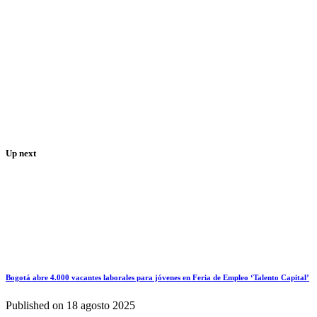
Up next
Bogotá abre 4.000 vacantes laborales para jóvenes en Feria de Empleo ‘Talento Capital’
Published on
18 agosto 2025