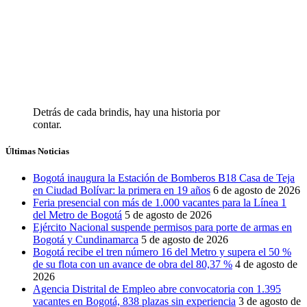
Detrás de cada brindis, hay una historia por
contar.
Últimas Noticias
Bogotá inaugura la Estación de Bomberos B18 Casa de Teja
en Ciudad Bolívar: la primera en 19 años
6 de agosto de 2026
Feria presencial con más de 1.000 vacantes para la Línea 1
del Metro de Bogotá
5 de agosto de 2026
Ejército Nacional suspende permisos para porte de armas en
Bogotá y Cundinamarca
5 de agosto de 2026
Bogotá recibe el tren número 16 del Metro y supera el 50 %
de su flota con un avance de obra del 80,37 %
4 de agosto de
2026
Agencia Distrital de Empleo abre convocatoria con 1.395
vacantes en Bogotá, 838 plazas sin experiencia
3 de agosto de