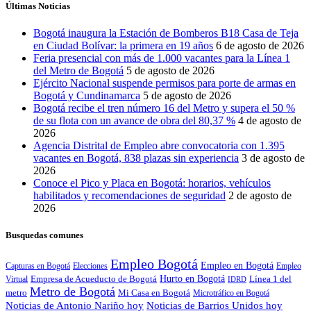
Últimas Noticias
Bogotá inaugura la Estación de Bomberos B18 Casa de Teja
en Ciudad Bolívar: la primera en 19 años
6 de agosto de 2026
Feria presencial con más de 1.000 vacantes para la Línea 1
del Metro de Bogotá
5 de agosto de 2026
Ejército Nacional suspende permisos para porte de armas en
Bogotá y Cundinamarca
5 de agosto de 2026
Bogotá recibe el tren número 16 del Metro y supera el 50 %
de su flota con un avance de obra del 80,37 %
4 de agosto de
2026
Agencia Distrital de Empleo abre convocatoria con 1.395
vacantes en Bogotá, 838 plazas sin experiencia
3 de agosto de
2026
Conoce el Pico y Placa en Bogotá: horarios, vehículos
habilitados y recomendaciones de seguridad
2 de agosto de
2026
Busquedas comunes
Empleo Bogotá
Empleo en Bogotá
Capturas en Bogotá
Elecciones
Empleo
Empresa de Acueducto de Bogotá
Hurto en Bogotá
Línea 1 del
Virtual
IDRD
Metro de Bogotá
metro
Mi Casa en Bogotá
Microtráfico en Bogotá
Noticias de Antonio Nariño hoy
Noticias de Barrios Unidos hoy