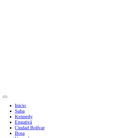
Inicio
Suba
Kennedy
Engativá
Ciudad Bolívar
Bosa