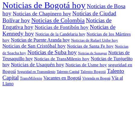
Noticias de Bogotá hoy
Noticias de Bosa
hoy
Noticias de Ciudad
Noticias de Chapinero hoy
Noticias de Colombia
Bolívar hoy
Noticias de
Engativa hoy
Noticias de
Noticias de Fontibón hoy
Kennedy hoy
Noticias de los Mártires
Noticias de la Candelaria hoy
Noticias de Puente Aranda hoy
hoy
Noticias de Rafael Uribe hoy
Noticias de San Cristóbal hoy
Noticias de Santa Fe hoy
Noticias
Noticias de Suba hoy
Noticias de
de Soacha hoy
Noticias de Sumapaz
Teusaquillo hoy
Noticias de Tunjuelito
Noticias de TransMilenio hoy
hoy
Noticias de Usaquén hoy
seguridad en
Noticias de Usme hoy
Talento
Bogotá
Seguridad en Transmilenio
Taleento Capital
Talento Bogotá
Capital
Vacantes en Bogotá
Vía al
TransMilenio
Vivienda en Bogotá
Llano