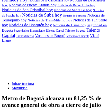
Noticias de los Mártires
Noticias de la Candelaria hoy
Noticias de Puente Aranda hoy
hoy
Noticias de Rafael Uribe hoy
Noticias de San Cristóbal hoy
Noticias de Santa Fe hoy
Noticias
Noticias de Suba hoy
Noticias de
de Soacha hoy
Noticias de Sumapaz
Teusaquillo hoy
Noticias de Tunjuelito
Noticias de TransMilenio hoy
hoy
Noticias de Usaquén hoy
seguridad en
Noticias de Usme hoy
Talento
Bogotá
Seguridad en Transmilenio
Taleento Capital
Talento Bogotá
Capital
Vacantes en Bogotá
Vía al
TransMilenio
Vivienda en Bogotá
Llano
Infraestructura
Movilidad
Metro de Bogotá alcanza un 81,25 % de
avance general de obra a cierre de julio