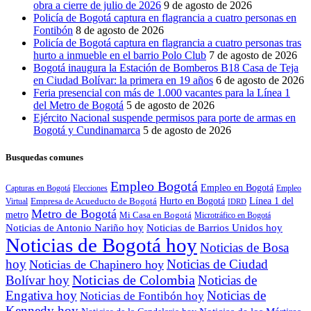
obra a cierre de julio de 2026
9 de agosto de 2026
Policía de Bogotá captura en flagrancia a cuatro personas en
Fontibón
8 de agosto de 2026
Policía de Bogotá captura en flagrancia a cuatro personas tras
hurto a inmueble en el barrio Polo Club
7 de agosto de 2026
Bogotá inaugura la Estación de Bomberos B18 Casa de Teja
en Ciudad Bolívar: la primera en 19 años
6 de agosto de 2026
Feria presencial con más de 1.000 vacantes para la Línea 1
del Metro de Bogotá
5 de agosto de 2026
Ejército Nacional suspende permisos para porte de armas en
Bogotá y Cundinamarca
5 de agosto de 2026
Busquedas comunes
Empleo Bogotá
Empleo en Bogotá
Capturas en Bogotá
Elecciones
Empleo
Hurto en Bogotá
Empresa de Acueducto de Bogotá
Línea 1 del
Virtual
IDRD
Metro de Bogotá
metro
Mi Casa en Bogotá
Microtráfico en Bogotá
Noticias de Antonio Nariño hoy
Noticias de Barrios Unidos hoy
Noticias de Bogotá hoy
Noticias de Bosa
hoy
Noticias de Ciudad
Noticias de Chapinero hoy
Noticias de Colombia
Bolívar hoy
Noticias de
Engativa hoy
Noticias de
Noticias de Fontibón hoy
Kennedy hoy