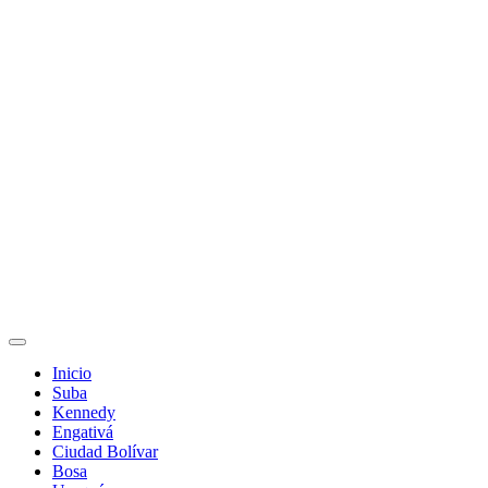
Inicio
Suba
Kennedy
Engativá
Ciudad Bolívar
Bosa