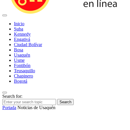
Inicio
Suba
Kennedy
Engativá
Ciudad Bolívar
Bosa
Usaquén
Usme
Fontibón
Teusaquillo
Chapinero
Bogotá
Search for:
Search
Portada
Noticias de Usaquén