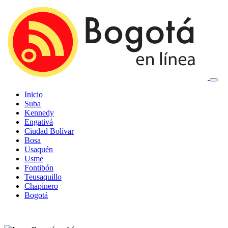
Inicio
Suba
Kennedy
Engativá
Ciudad Bolívar
Bosa
Usaquén
Usme
Fontibón
Teusaquillo
Chapinero
Bogotá