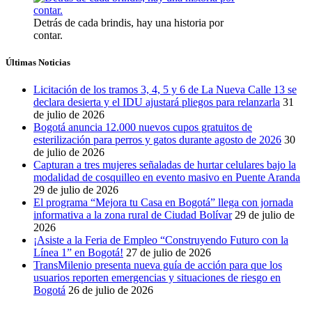
Detrás de cada brindis, hay una historia por
contar.
Últimas Noticias
Licitación de los tramos 3, 4, 5 y 6 de La Nueva Calle 13 se
declara desierta y el IDU ajustará pliegos para relanzarla
31
de julio de 2026
Bogotá anuncia 12.000 nuevos cupos gratuitos de
esterilización para perros y gatos durante agosto de 2026
30
de julio de 2026
Capturan a tres mujeres señaladas de hurtar celulares bajo la
modalidad de cosquilleo en evento masivo en Puente Aranda
29 de julio de 2026
El programa “Mejora tu Casa en Bogotá” llega con jornada
informativa a la zona rural de Ciudad Bolívar
29 de julio de
2026
¡Asiste a la Feria de Empleo “Construyendo Futuro con la
Línea 1” en Bogotá!
27 de julio de 2026
TransMilenio presenta nueva guía de acción para que los
usuarios reporten emergencias y situaciones de riesgo en
Bogotá
26 de julio de 2026