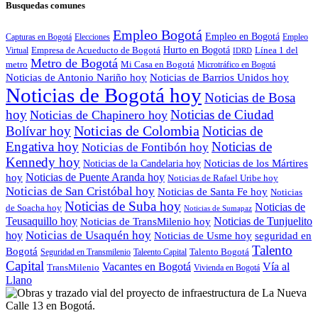
Busquedas comunes
Empleo Bogotá
Empleo en Bogotá
Capturas en Bogotá
Elecciones
Empleo
Empresa de Acueducto de Bogotá
Hurto en Bogotá
Virtual
Línea 1 del
IDRD
Metro de Bogotá
metro
Mi Casa en Bogotá
Microtráfico en Bogotá
Noticias de Antonio Nariño hoy
Noticias de Barrios Unidos hoy
Noticias de Bogotá hoy
Noticias de Bosa
hoy
Noticias de Ciudad
Noticias de Chapinero hoy
Noticias de Colombia
Bolívar hoy
Noticias de
Engativa hoy
Noticias de
Noticias de Fontibón hoy
Kennedy hoy
Noticias de los Mártires
Noticias de la Candelaria hoy
Noticias de Puente Aranda hoy
hoy
Noticias de Rafael Uribe hoy
Noticias de San Cristóbal hoy
Noticias de Santa Fe hoy
Noticias
Noticias de Suba hoy
Noticias de
de Soacha hoy
Noticias de Sumapaz
Teusaquillo hoy
Noticias de Tunjuelito
Noticias de TransMilenio hoy
Noticias de Usaquén hoy
hoy
seguridad en
Noticias de Usme hoy
Talento
Bogotá
Seguridad en Transmilenio
Taleento Capital
Talento Bogotá
Capital
Vacantes en Bogotá
Vía al
TransMilenio
Vivienda en Bogotá
Llano