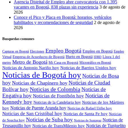
Agencia Distrital de Empleo abre convocatoria con 1.395
vacantes en Bogotá, 838 plazas sin experiencia
3 de agosto de
2026
Conoce el Pico y Placa en Bogotá: horarios, vehículos
habilitados y recomendaciones de seguridad
2 de agosto de
2026
Busquedas comunes
Empleo Bogotá
Empleo en Bogotá
Capturas en Bogotá
Elecciones
Empleo
Empresa de Acueducto de Bogotá
Hurto en Bogotá
Línea 1 del
Virtual
IDRD
Metro de Bogotá
metro
Mi Casa en Bogotá
Microtráfico en Bogotá
Noticias de Antonio Nariño hoy
Noticias de Barrios Unidos hoy
Noticias de Bogotá hoy
Noticias de Bosa
hoy
Noticias de Ciudad
Noticias de Chapinero hoy
Noticias de Colombia
Bolívar hoy
Noticias de
Engativa hoy
Noticias de
Noticias de Fontibón hoy
Kennedy hoy
Noticias de los Mártires
Noticias de la Candelaria hoy
Noticias de Puente Aranda hoy
hoy
Noticias de Rafael Uribe hoy
Noticias de San Cristóbal hoy
Noticias de Santa Fe hoy
Noticias
Noticias de Suba hoy
Noticias de
de Soacha hoy
Noticias de Sumapaz
Teusaquillo hoy
Noticias de Tunjuelito
Noticias de TransMilenio hoy