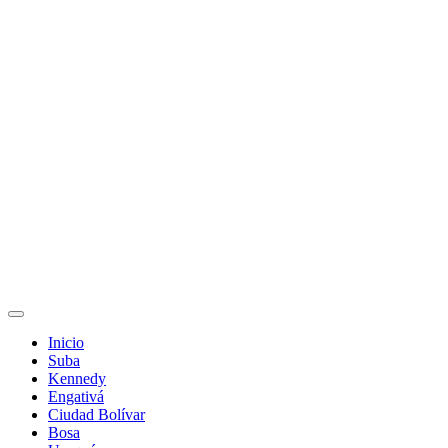
Inicio
Suba
Kennedy
Engativá
Ciudad Bolívar
Bosa