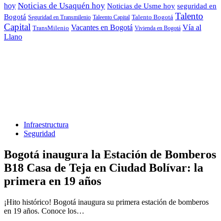
hoy
Noticias de Usaquén hoy
seguridad en
Noticias de Usme hoy
Talento
Bogotá
Seguridad en Transmilenio
Taleento Capital
Talento Bogotá
Capital
Vacantes en Bogotá
Vía al
TransMilenio
Vivienda en Bogotá
Llano
Infraestructura
Seguridad
Bogotá inaugura la Estación de Bomberos
B18 Casa de Teja en Ciudad Bolívar: la
primera en 19 años
¡Hito histórico! Bogotá inaugura su primera estación de bomberos
en 19 años. Conoce los…