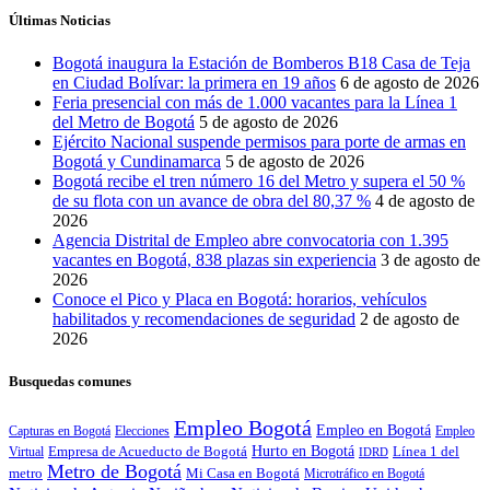
Últimas Noticias
Bogotá inaugura la Estación de Bomberos B18 Casa de Teja
en Ciudad Bolívar: la primera en 19 años
6 de agosto de 2026
Feria presencial con más de 1.000 vacantes para la Línea 1
del Metro de Bogotá
5 de agosto de 2026
Ejército Nacional suspende permisos para porte de armas en
Bogotá y Cundinamarca
5 de agosto de 2026
Bogotá recibe el tren número 16 del Metro y supera el 50 %
de su flota con un avance de obra del 80,37 %
4 de agosto de
2026
Agencia Distrital de Empleo abre convocatoria con 1.395
vacantes en Bogotá, 838 plazas sin experiencia
3 de agosto de
2026
Conoce el Pico y Placa en Bogotá: horarios, vehículos
habilitados y recomendaciones de seguridad
2 de agosto de
2026
Busquedas comunes
Empleo Bogotá
Empleo en Bogotá
Capturas en Bogotá
Elecciones
Empleo
Empresa de Acueducto de Bogotá
Hurto en Bogotá
Línea 1 del
Virtual
IDRD
Metro de Bogotá
metro
Mi Casa en Bogotá
Microtráfico en Bogotá