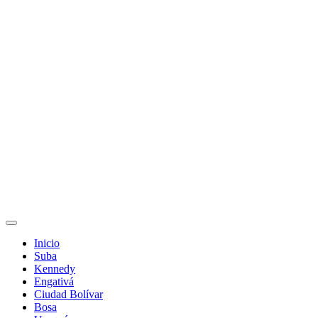
Inicio
Suba
Kennedy
Engativá
Ciudad Bolívar
Bosa