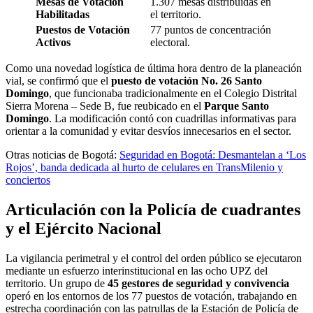
Mesas de Votación
1.307 mesas distribuidas en
Habilitadas
el territorio.
Puestos de Votación
77 puntos de concentración
Activos
electoral.
Como una novedad logística de última hora dentro de la planeación
vial, se confirmó que el
puesto de votación No. 26 Santo
Domingo
, que funcionaba tradicionalmente en el Colegio Distrital
Sierra Morena – Sede B, fue reubicado en el
Parque Santo
Domingo
. La modificación contó con cuadrillas informativas para
orientar a la comunidad y evitar desvíos innecesarios en el sector.
Otras noticias de Bogotá:
Seguridad en Bogotá: Desmantelan a ‘Los
Rojos’, banda dedicada al hurto de celulares en TransMilenio y
conciertos
Articulación con la Policía de cuadrantes
y el Ejército Nacional
La vigilancia perimetral y el control del orden público se ejecutaron
mediante un esfuerzo interinstitucional en las ocho UPZ del
territorio. Un grupo de
45 gestores de seguridad y convivencia
operó en los entornos de los 77 puestos de votación, trabajando en
estrecha coordinación con las patrullas de la Estación de Policía de