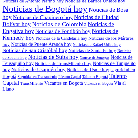
Noticias de Antonio Nariño hoy
Noticias de Barrios Unidos hoy
Noticias de Bogotá hoy
Noticias de Bosa
hoy
Noticias de Ciudad
Noticias de Chapinero hoy
Noticias de Colombia
Bolívar hoy
Noticias de
Engativa hoy
Noticias de
Noticias de Fontibón hoy
Kennedy hoy
Noticias de los Mártires
Noticias de la Candelaria hoy
Noticias de Puente Aranda hoy
hoy
Noticias de Rafael Uribe hoy
Noticias de San Cristóbal hoy
Noticias de Santa Fe hoy
Noticias
Noticias de Suba hoy
Noticias de
de Soacha hoy
Noticias de Sumapaz
Teusaquillo hoy
Noticias de Tunjuelito
Noticias de TransMilenio hoy
hoy
Noticias de Usaquén hoy
seguridad en
Noticias de Usme hoy
Talento
Bogotá
Seguridad en Transmilenio
Taleento Capital
Talento Bogotá
Capital
Vacantes en Bogotá
Vía al
TransMilenio
Vivienda en Bogotá
Llano