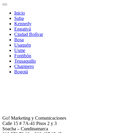
Inicio
Suba
Kennedy
Engativá
Ciudad Bolívar
Bosa
Usaquén
Usme
Fontibón
Teusaquillo
Chapinero
Bogotá
Go! Marketing y Comunicaciones
Calle 15 # 7A-41 Pisos 2 y 3
Soacha – Cundinamarca