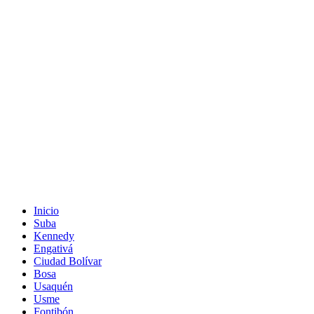
Inicio
Suba
Kennedy
Engativá
Ciudad Bolívar
Bosa
Usaquén
Usme
Fontibón