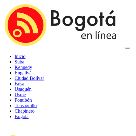
Inicio
Suba
Kennedy
Engativá
Ciudad Bolívar
Bosa
Usaquén
Usme
Fontibón
Teusaquillo
Chapinero
Bogotá