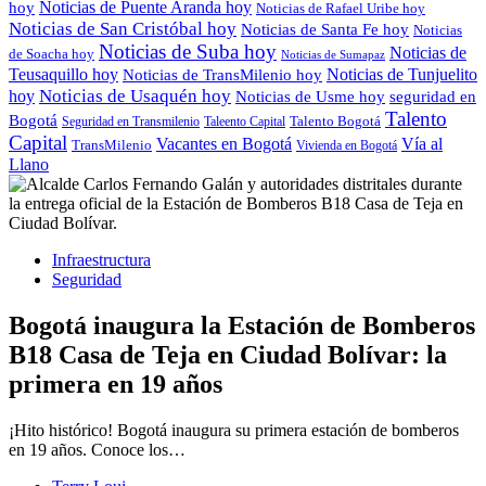
Noticias de Puente Aranda hoy
hoy
Noticias de Rafael Uribe hoy
Noticias de San Cristóbal hoy
Noticias de Santa Fe hoy
Noticias
Noticias de Suba hoy
Noticias de
de Soacha hoy
Noticias de Sumapaz
Teusaquillo hoy
Noticias de Tunjuelito
Noticias de TransMilenio hoy
Noticias de Usaquén hoy
hoy
seguridad en
Noticias de Usme hoy
Talento
Bogotá
Seguridad en Transmilenio
Taleento Capital
Talento Bogotá
Capital
Vacantes en Bogotá
Vía al
TransMilenio
Vivienda en Bogotá
Llano
Infraestructura
Seguridad
Bogotá inaugura la Estación de Bomberos
B18 Casa de Teja en Ciudad Bolívar: la
primera en 19 años
¡Hito histórico! Bogotá inaugura su primera estación de bomberos
en 19 años. Conoce los…