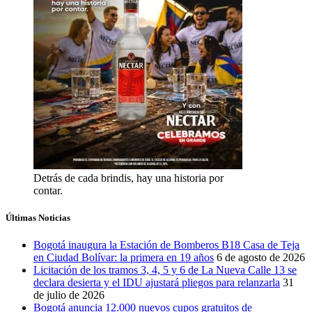
Detrás de cada brindis, hay una historia por
contar.
Últimas Noticias
Bogotá inaugura la Estación de Bomberos B18 Casa de Teja
en Ciudad Bolívar: la primera en 19 años
6 de agosto de 2026
Licitación de los tramos 3, 4, 5 y 6 de La Nueva Calle 13 se
declara desierta y el IDU ajustará pliegos para relanzarla
31
de julio de 2026
Bogotá anuncia 12.000 nuevos cupos gratuitos de