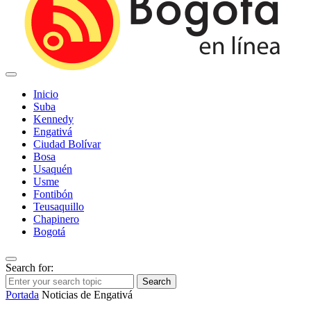
Inicio
Suba
Kennedy
Engativá
Ciudad Bolívar
Bosa
Usaquén
Usme
Fontibón
Teusaquillo
Chapinero
Bogotá
Search for:
Search
Portada
Noticias de Engativá