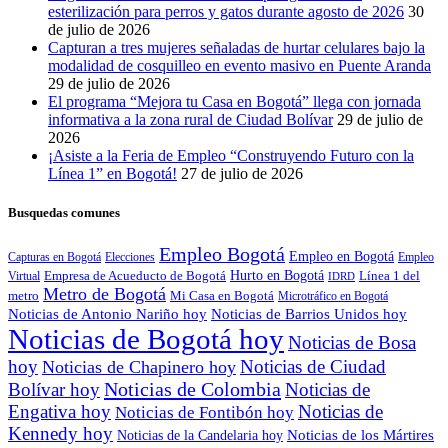
esterilización para perros y gatos durante agosto de 2026
30
de julio de 2026
Capturan a tres mujeres señaladas de hurtar celulares bajo la
modalidad de cosquilleo en evento masivo en Puente Aranda
29 de julio de 2026
El programa “Mejora tu Casa en Bogotá” llega con jornada
informativa a la zona rural de Ciudad Bolívar
29 de julio de
2026
¡Asiste a la Feria de Empleo “Construyendo Futuro con la
Línea 1” en Bogotá!
27 de julio de 2026
Busquedas comunes
Empleo Bogotá
Empleo en Bogotá
Capturas en Bogotá
Elecciones
Empleo
Empresa de Acueducto de Bogotá
Hurto en Bogotá
Virtual
Línea 1 del
IDRD
Metro de Bogotá
metro
Mi Casa en Bogotá
Microtráfico en Bogotá
Noticias de Antonio Nariño hoy
Noticias de Barrios Unidos hoy
Noticias de Bogotá hoy
Noticias de Bosa
hoy
Noticias de Ciudad
Noticias de Chapinero hoy
Noticias de Colombia
Bolívar hoy
Noticias de
Engativa hoy
Noticias de
Noticias de Fontibón hoy
Kennedy hoy
Noticias de los Mártires
Noticias de la Candelaria hoy