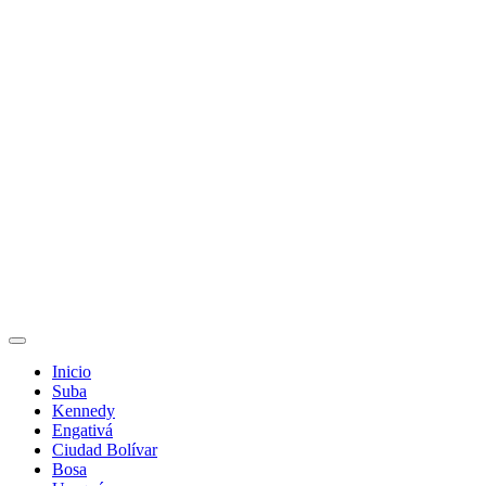
Inicio
Suba
Kennedy
Engativá
Ciudad Bolívar
Bosa