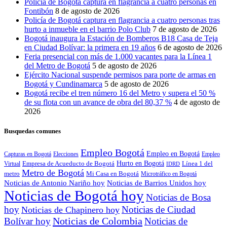
Policía de Bogotá captura en flagrancia a cuatro personas en
Fontibón
8 de agosto de 2026
Policía de Bogotá captura en flagrancia a cuatro personas tras
hurto a inmueble en el barrio Polo Club
7 de agosto de 2026
Bogotá inaugura la Estación de Bomberos B18 Casa de Teja
en Ciudad Bolívar: la primera en 19 años
6 de agosto de 2026
Feria presencial con más de 1.000 vacantes para la Línea 1
del Metro de Bogotá
5 de agosto de 2026
Ejército Nacional suspende permisos para porte de armas en
Bogotá y Cundinamarca
5 de agosto de 2026
Bogotá recibe el tren número 16 del Metro y supera el 50 %
de su flota con un avance de obra del 80,37 %
4 de agosto de
2026
Busquedas comunes
Empleo Bogotá
Empleo en Bogotá
Capturas en Bogotá
Elecciones
Empleo
Hurto en Bogotá
Empresa de Acueducto de Bogotá
Línea 1 del
Virtual
IDRD
Metro de Bogotá
metro
Mi Casa en Bogotá
Microtráfico en Bogotá
Noticias de Antonio Nariño hoy
Noticias de Barrios Unidos hoy
Noticias de Bogotá hoy
Noticias de Bosa
hoy
Noticias de Ciudad
Noticias de Chapinero hoy
Noticias de Colombia
Bolívar hoy
Noticias de