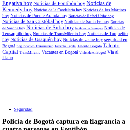
Engativa hoy
Noticias de
Noticias de Fontibón hoy
Kennedy hoy
Noticias de los Mártires
Noticias de la Candelaria hoy
Noticias de Puente Aranda hoy
hoy
Noticias de Rafael Uribe hoy
Noticias de San Cristóbal hoy
Noticias de Santa Fe hoy
Noticias
Noticias de Suba hoy
Noticias de
de Soacha hoy
Noticias de Sumapaz
Teusaquillo hoy
Noticias de Tunjuelito
Noticias de TransMilenio hoy
hoy
Noticias de Usaquén hoy
seguridad en
Noticias de Usme hoy
Talento
Bogotá
Seguridad en Transmilenio
Taleento Capital
Talento Bogotá
Capital
Vacantes en Bogotá
Vía al
TransMilenio
Vivienda en Bogotá
Llano
Seguridad
Policía de Bogotá captura en flagrancia a
cuatro personas en Fontibón