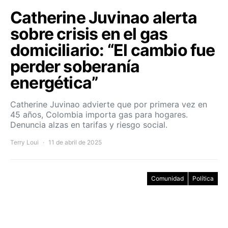
Catherine Juvinao alerta
sobre crisis en el gas
domiciliario: “El cambio fue
perder soberanía
energética”
Catherine Juvinao advierte que por primera vez en
45 años, Colombia importa gas para hogares.
Denuncia alzas en tarifas y riesgo social.
Terry Loui
11 de abril de 2025
Comunidad
Política