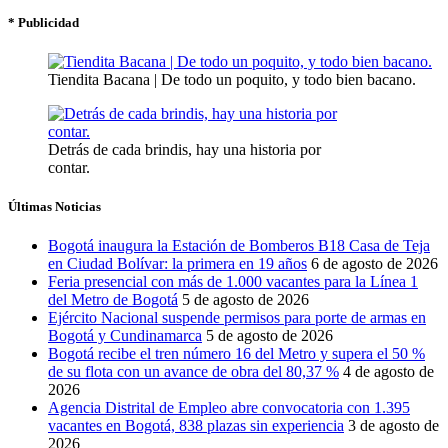
* Publicidad
Tiendita Bacana | De todo un poquito, y todo bien bacano.
Detrás de cada brindis, hay una historia por
contar.
Últimas Noticias
Bogotá inaugura la Estación de Bomberos B18 Casa de Teja
en Ciudad Bolívar: la primera en 19 años
6 de agosto de 2026
Feria presencial con más de 1.000 vacantes para la Línea 1
del Metro de Bogotá
5 de agosto de 2026
Ejército Nacional suspende permisos para porte de armas en
Bogotá y Cundinamarca
5 de agosto de 2026
Bogotá recibe el tren número 16 del Metro y supera el 50 %
de su flota con un avance de obra del 80,37 %
4 de agosto de
2026
Agencia Distrital de Empleo abre convocatoria con 1.395
vacantes en Bogotá, 838 plazas sin experiencia
3 de agosto de
2026