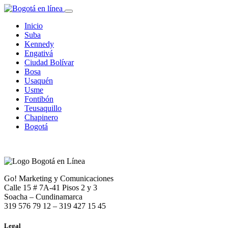
Inicio
Suba
Kennedy
Engativá
Ciudad Bolívar
Bosa
Usaquén
Usme
Fontibón
Teusaquillo
Chapinero
Bogotá
Go! Marketing y Comunicaciones
Calle 15 # 7A-41 Pisos 2 y 3
Soacha – Cundinamarca
319 576 79 12 – 319 427 15 45
Legal