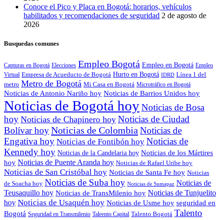
Conoce el Pico y Placa en Bogotá: horarios, vehículos
habilitados y recomendaciones de seguridad
2 de agosto de
2026
Busquedas comunes
Empleo Bogotá
Empleo en Bogotá
Capturas en Bogotá
Elecciones
Empleo
Empresa de Acueducto de Bogotá
Hurto en Bogotá
Línea 1 del
Virtual
IDRD
Metro de Bogotá
metro
Mi Casa en Bogotá
Microtráfico en Bogotá
Noticias de Antonio Nariño hoy
Noticias de Barrios Unidos hoy
Noticias de Bogotá hoy
Noticias de Bosa
hoy
Noticias de Ciudad
Noticias de Chapinero hoy
Noticias de Colombia
Bolívar hoy
Noticias de
Engativa hoy
Noticias de
Noticias de Fontibón hoy
Kennedy hoy
Noticias de los Mártires
Noticias de la Candelaria hoy
Noticias de Puente Aranda hoy
hoy
Noticias de Rafael Uribe hoy
Noticias de San Cristóbal hoy
Noticias de Santa Fe hoy
Noticias
Noticias de Suba hoy
Noticias de
de Soacha hoy
Noticias de Sumapaz
Teusaquillo hoy
Noticias de Tunjuelito
Noticias de TransMilenio hoy
hoy
Noticias de Usaquén hoy
seguridad en
Noticias de Usme hoy
Talento
Bogotá
Seguridad en Transmilenio
Taleento Capital
Talento Bogotá