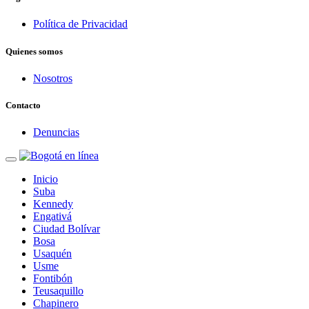
Política de Privacidad
Quienes somos
Nosotros
Contacto
Denuncias
Inicio
Suba
Kennedy
Engativá
Ciudad Bolívar
Bosa
Usaquén
Usme
Fontibón
Teusaquillo
Chapinero