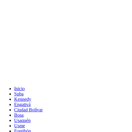
Inicio
Suba
Kennedy
Engativá
Ciudad Bolívar
Bosa
Usaquén
Usme
Fontibón