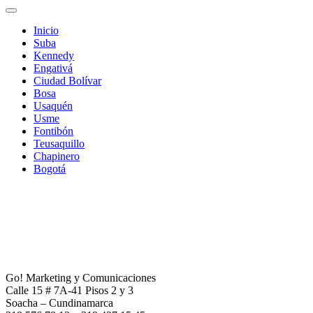
Inicio
Suba
Kennedy
Engativá
Ciudad Bolívar
Bosa
Usaquén
Usme
Fontibón
Teusaquillo
Chapinero
Bogotá
Go! Marketing y Comunicaciones
Calle 15 # 7A-41 Pisos 2 y 3
Soacha – Cundinamarca