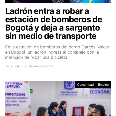
Ladrón entra a robar a
estación de bomberos de
Bogotá y deja a sargento
sin medio de transporte
En la estación de bomberos del barrio Garcés Navas
en Bogotá, un ladrón ingresa al complejo con la
intención de robar una bicicleta.
Terry Loui
28 de enero de 2023
Comunidad
Empleo