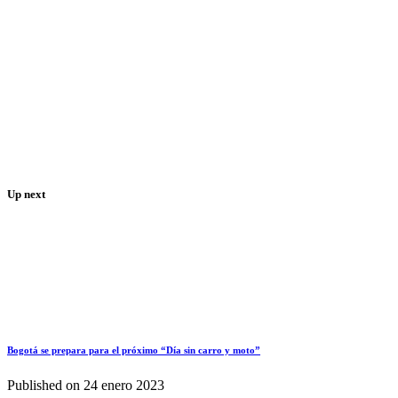
Up next
Bogotá se prepara para el próximo “Día sin carro y moto”
Published on
24 enero 2023