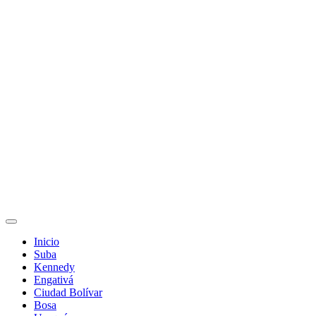
Inicio
Suba
Kennedy
Engativá
Ciudad Bolívar
Bosa