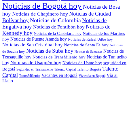
Noticias de Bogotá hoy
Noticias de Bosa
hoy
Noticias de Ciudad
Noticias de Chapinero hoy
Noticias de Colombia
Bolívar hoy
Noticias de
Engativa hoy
Noticias de
Noticias de Fontibón hoy
Kennedy hoy
Noticias de los Mártires
Noticias de la Candelaria hoy
Noticias de Puente Aranda hoy
hoy
Noticias de Rafael Uribe hoy
Noticias de San Cristóbal hoy
Noticias de Santa Fe hoy
Noticias
Noticias de Suba hoy
Noticias de
de Soacha hoy
Noticias de Sumapaz
Teusaquillo hoy
Noticias de Tunjuelito
Noticias de TransMilenio hoy
hoy
Noticias de Usaquén hoy
seguridad en
Noticias de Usme hoy
Talento
Bogotá
Seguridad en Transmilenio
Taleento Capital
Talento Bogotá
Capital
Vacantes en Bogotá
Vía al
TransMilenio
Vivienda en Bogotá
Llano