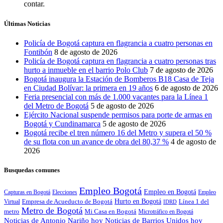
contar.
Últimas Noticias
Policía de Bogotá captura en flagrancia a cuatro personas en
Fontibón
8 de agosto de 2026
Policía de Bogotá captura en flagrancia a cuatro personas tras
hurto a inmueble en el barrio Polo Club
7 de agosto de 2026
Bogotá inaugura la Estación de Bomberos B18 Casa de Teja
en Ciudad Bolívar: la primera en 19 años
6 de agosto de 2026
Feria presencial con más de 1.000 vacantes para la Línea 1
del Metro de Bogotá
5 de agosto de 2026
Ejército Nacional suspende permisos para porte de armas en
Bogotá y Cundinamarca
5 de agosto de 2026
Bogotá recibe el tren número 16 del Metro y supera el 50 %
de su flota con un avance de obra del 80,37 %
4 de agosto de
2026
Busquedas comunes
Empleo Bogotá
Empleo en Bogotá
Capturas en Bogotá
Elecciones
Empleo
Hurto en Bogotá
Empresa de Acueducto de Bogotá
Línea 1 del
Virtual
IDRD
Metro de Bogotá
metro
Mi Casa en Bogotá
Microtráfico en Bogotá
Noticias de Antonio Nariño hoy
Noticias de Barrios Unidos hoy