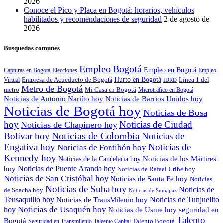
2026
Conoce el Pico y Placa en Bogotá: horarios, vehículos
habilitados y recomendaciones de seguridad
2 de agosto de
2026
Busquedas comunes
Empleo Bogotá
Empleo en Bogotá
Capturas en Bogotá
Elecciones
Empleo
Empresa de Acueducto de Bogotá
Hurto en Bogotá
Línea 1 del
Virtual
IDRD
Metro de Bogotá
metro
Mi Casa en Bogotá
Microtráfico en Bogotá
Noticias de Antonio Nariño hoy
Noticias de Barrios Unidos hoy
Noticias de Bogotá hoy
Noticias de Bosa
hoy
Noticias de Ciudad
Noticias de Chapinero hoy
Noticias de Colombia
Bolívar hoy
Noticias de
Engativa hoy
Noticias de
Noticias de Fontibón hoy
Kennedy hoy
Noticias de los Mártires
Noticias de la Candelaria hoy
Noticias de Puente Aranda hoy
hoy
Noticias de Rafael Uribe hoy
Noticias de San Cristóbal hoy
Noticias de Santa Fe hoy
Noticias
Noticias de Suba hoy
Noticias de
de Soacha hoy
Noticias de Sumapaz
Teusaquillo hoy
Noticias de Tunjuelito
Noticias de TransMilenio hoy
hoy
Noticias de Usaquén hoy
seguridad en
Noticias de Usme hoy
Talento
Bogotá
Seguridad en Transmilenio
Taleento Capital
Talento Bogotá