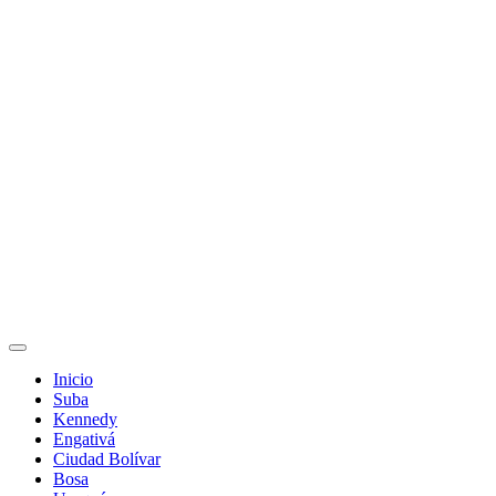
Inicio
Suba
Kennedy
Engativá
Ciudad Bolívar
Bosa