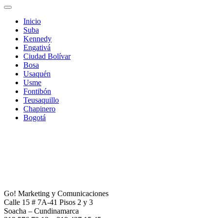
Inicio
Suba
Kennedy
Engativá
Ciudad Bolívar
Bosa
Usaquén
Usme
Fontibón
Teusaquillo
Chapinero
Bogotá
Go! Marketing y Comunicaciones
Calle 15 # 7A-41 Pisos 2 y 3
Soacha – Cundinamarca