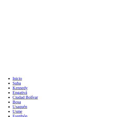
Inicio
Suba
Kennedy
Engativá
Ciudad Bolívar
Bosa
Usaquén
Usme
Fontibón