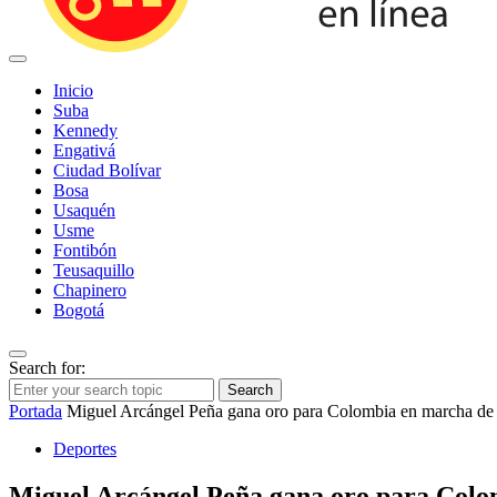
Inicio
Suba
Kennedy
Engativá
Ciudad Bolívar
Bosa
Usaquén
Usme
Fontibón
Teusaquillo
Chapinero
Bogotá
Search for:
Search
Portada
Miguel Arcángel Peña gana oro para Colombia en marcha de
Deportes
Miguel Arcángel Peña gana oro para Colo