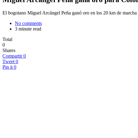
El bogotano Miguel Arcángel Peña ganó oro en los 20 km de marcha 
No comments
3 minute read
Total
0
Shares
Compartir
0
Tweet
0
Pin it
0