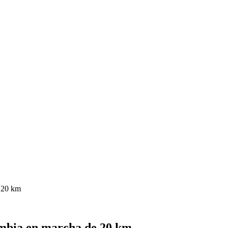
 20 km
mbia en marcha de 20 km