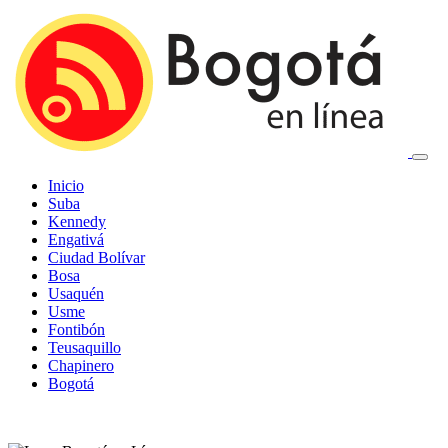
Inicio
Suba
Kennedy
Engativá
Ciudad Bolívar
Bosa
Usaquén
Usme
Fontibón
Teusaquillo
Chapinero
Bogotá