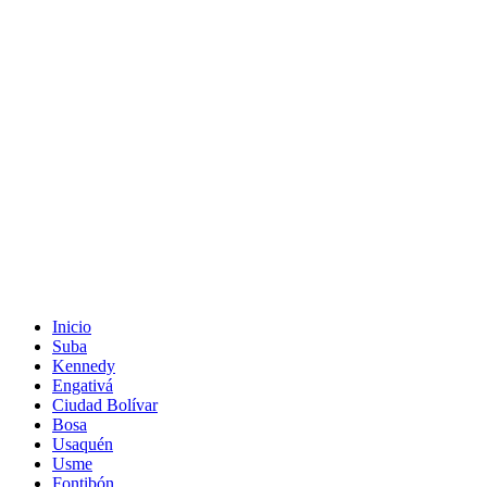
Inicio
Suba
Kennedy
Engativá
Ciudad Bolívar
Bosa
Usaquén
Usme
Fontibón