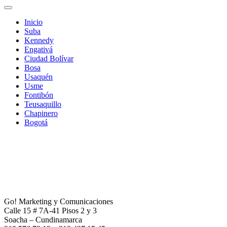
Inicio
Suba
Kennedy
Engativá
Ciudad Bolívar
Bosa
Usaquén
Usme
Fontibón
Teusaquillo
Chapinero
Bogotá
Go! Marketing y Comunicaciones
Calle 15 # 7A-41 Pisos 2 y 3
Soacha – Cundinamarca