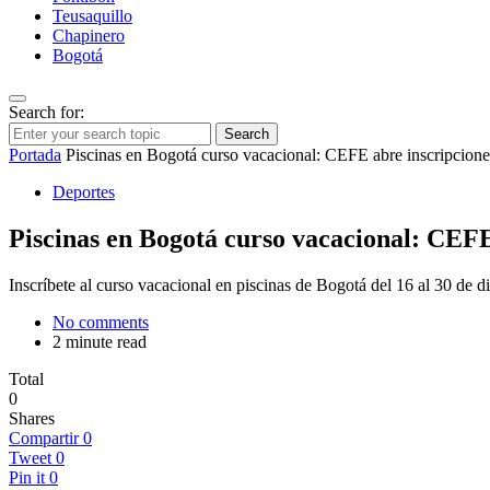
Teusaquillo
Chapinero
Bogotá
Search for:
Search
Portada
Piscinas en Bogotá curso vacacional: CEFE abre inscripcione
Deportes
Piscinas en Bogotá curso vacacional: CEFE
Inscríbete al curso vacacional en piscinas de Bogotá del 16 al 30 de 
No comments
2 minute read
Total
0
Shares
Compartir
0
Tweet
0
Pin it
0