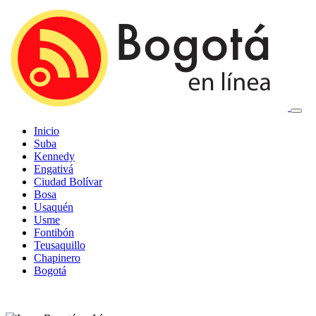
Inicio
Suba
Kennedy
Engativá
Ciudad Bolívar
Bosa
Usaquén
Usme
Fontibón
Teusaquillo
Chapinero
Bogotá