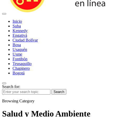
Inicio
Suba
Kennedy
Engativá
Ciudad Bolívar
Bosa
Usaquén
Usme
Fontibón
Teusaquillo
Chapinero
Bogotá
Search for:
Search
Browsing Category
Salud y Medio Ambiente