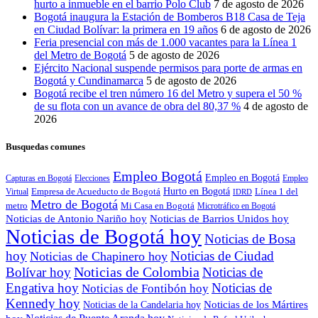
hurto a inmueble en el barrio Polo Club
7 de agosto de 2026
Bogotá inaugura la Estación de Bomberos B18 Casa de Teja
en Ciudad Bolívar: la primera en 19 años
6 de agosto de 2026
Feria presencial con más de 1.000 vacantes para la Línea 1
del Metro de Bogotá
5 de agosto de 2026
Ejército Nacional suspende permisos para porte de armas en
Bogotá y Cundinamarca
5 de agosto de 2026
Bogotá recibe el tren número 16 del Metro y supera el 50 %
de su flota con un avance de obra del 80,37 %
4 de agosto de
2026
Busquedas comunes
Empleo Bogotá
Empleo en Bogotá
Capturas en Bogotá
Elecciones
Empleo
Hurto en Bogotá
Empresa de Acueducto de Bogotá
Línea 1 del
Virtual
IDRD
Metro de Bogotá
metro
Mi Casa en Bogotá
Microtráfico en Bogotá
Noticias de Antonio Nariño hoy
Noticias de Barrios Unidos hoy
Noticias de Bogotá hoy
Noticias de Bosa
hoy
Noticias de Ciudad
Noticias de Chapinero hoy
Noticias de Colombia
Bolívar hoy
Noticias de
Engativa hoy
Noticias de
Noticias de Fontibón hoy
Kennedy hoy
Noticias de los Mártires
Noticias de la Candelaria hoy