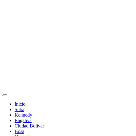
Inicio
Suba
Kennedy
Engativá
Ciudad Bolívar
Bosa