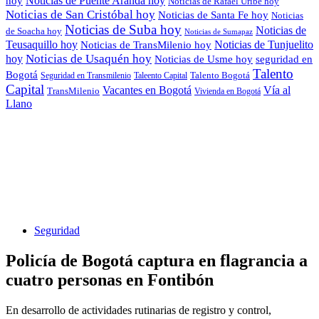
Noticias de Puente Aranda hoy
hoy
Noticias de Rafael Uribe hoy
Noticias de San Cristóbal hoy
Noticias de Santa Fe hoy
Noticias
Noticias de Suba hoy
Noticias de
de Soacha hoy
Noticias de Sumapaz
Teusaquillo hoy
Noticias de Tunjuelito
Noticias de TransMilenio hoy
hoy
Noticias de Usaquén hoy
seguridad en
Noticias de Usme hoy
Talento
Bogotá
Seguridad en Transmilenio
Taleento Capital
Talento Bogotá
Capital
Vacantes en Bogotá
Vía al
TransMilenio
Vivienda en Bogotá
Llano
Seguridad
Policía de Bogotá captura en flagrancia a
cuatro personas en Fontibón
En desarrollo de actividades rutinarias de registro y control,