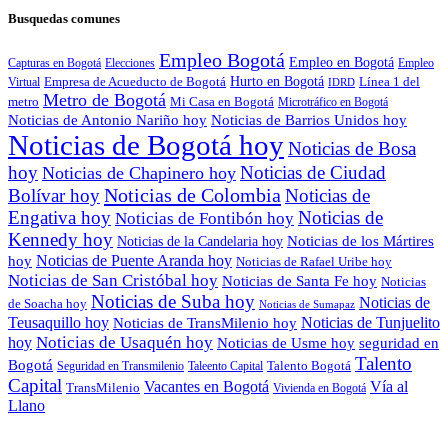
Busquedas comunes
Empleo Bogotá
Empleo en Bogotá
Capturas en Bogotá
Elecciones
Empleo
Empresa de Acueducto de Bogotá
Hurto en Bogotá
Virtual
Línea 1 del
IDRD
Metro de Bogotá
metro
Mi Casa en Bogotá
Microtráfico en Bogotá
Noticias de Antonio Nariño hoy
Noticias de Barrios Unidos hoy
Noticias de Bogotá hoy
Noticias de Bosa
hoy
Noticias de Ciudad
Noticias de Chapinero hoy
Noticias de Colombia
Bolívar hoy
Noticias de
Engativa hoy
Noticias de
Noticias de Fontibón hoy
Kennedy hoy
Noticias de los Mártires
Noticias de la Candelaria hoy
Noticias de Puente Aranda hoy
hoy
Noticias de Rafael Uribe hoy
Noticias de San Cristóbal hoy
Noticias de Santa Fe hoy
Noticias
Noticias de Suba hoy
Noticias de
de Soacha hoy
Noticias de Sumapaz
Teusaquillo hoy
Noticias de Tunjuelito
Noticias de TransMilenio hoy
Noticias de Usaquén hoy
hoy
seguridad en
Noticias de Usme hoy
Talento
Bogotá
Seguridad en Transmilenio
Taleento Capital
Talento Bogotá
Capital
Vacantes en Bogotá
Vía al
TransMilenio
Vivienda en Bogotá
Llano