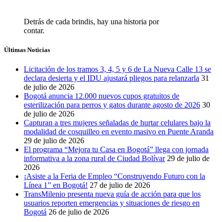
Detrás de cada brindis, hay una historia por
contar.
Últimas Noticias
Licitación de los tramos 3, 4, 5 y 6 de La Nueva Calle 13 se
declara desierta y el IDU ajustará pliegos para relanzarla
31
de julio de 2026
Bogotá anuncia 12.000 nuevos cupos gratuitos de
esterilización para perros y gatos durante agosto de 2026
30
de julio de 2026
Capturan a tres mujeres señaladas de hurtar celulares bajo la
modalidad de cosquilleo en evento masivo en Puente Aranda
29 de julio de 2026
El programa “Mejora tu Casa en Bogotá” llega con jornada
informativa a la zona rural de Ciudad Bolívar
29 de julio de
2026
¡Asiste a la Feria de Empleo “Construyendo Futuro con la
Línea 1” en Bogotá!
27 de julio de 2026
TransMilenio presenta nueva guía de acción para que los
usuarios reporten emergencias y situaciones de riesgo en
Bogotá
26 de julio de 2026