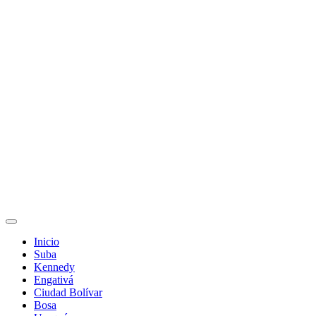
Inicio
Suba
Kennedy
Engativá
Ciudad Bolívar
Bosa