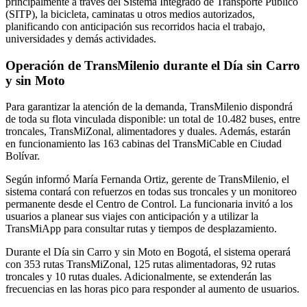
principalmente a través del Sistema Integrado de Transporte Público
(SITP), la bicicleta, caminatas u otros medios autorizados,
planificando con anticipación sus recorridos hacia el trabajo,
universidades y demás actividades.
Operación de TransMilenio durante el Día sin Carro
y sin Moto
Para garantizar la atención de la demanda, TransMilenio dispondrá
de toda su flota vinculada disponible: un total de 10.482 buses, entre
troncales, TransMiZonal, alimentadores y duales. Además, estarán
en funcionamiento las 163 cabinas del TransMiCable en Ciudad
Bolívar.
Según informó María Fernanda Ortiz, gerente de TransMilenio, el
sistema contará con refuerzos en todas sus troncales y un monitoreo
permanente desde el Centro de Control. La funcionaria invitó a los
usuarios a planear sus viajes con anticipación y a utilizar la
TransMiApp para consultar rutas y tiempos de desplazamiento.
Durante el Día sin Carro y sin Moto en Bogotá, el sistema operará
con 353 rutas TransMiZonal, 125 rutas alimentadoras, 92 rutas
troncales y 10 rutas duales. Adicionalmente, se extenderán las
frecuencias en las horas pico para responder al aumento de usuarios.