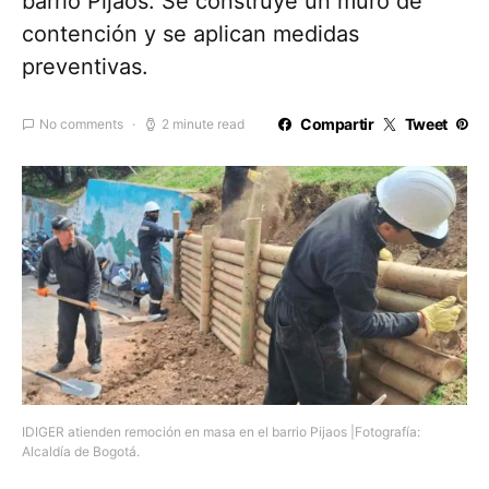
barrio Pijaos. Se construye un muro de
contención y se aplican medidas
preventivas.
Compartir
Tweet
No comments
2 minute read
IDIGER atienden remoción en masa en el barrio Pijaos |Fotografía:
Alcaldía de Bogotá.