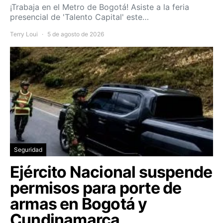
¡Trabaja en el Metro de Bogotá! Asiste a la feria
presencial de 'Talento Capital' este…
Terry Loui
5 de agosto de 2026
Seguridad
Ejército Nacional suspende
permisos para porte de
armas en Bogotá y
Cundinamarca