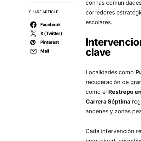
con las comunidades
corredores estratégi
SHARE ARTICLE
escolares.
Facebook
X (Twitter)
Intervencio
Pinterest
clave
Mail
Localidades como
P
recuperación de gran
como el
Restrepo en
Carrera Séptima
regi
andenes y zonas pea
Cada intervención re
comunidad, permitien