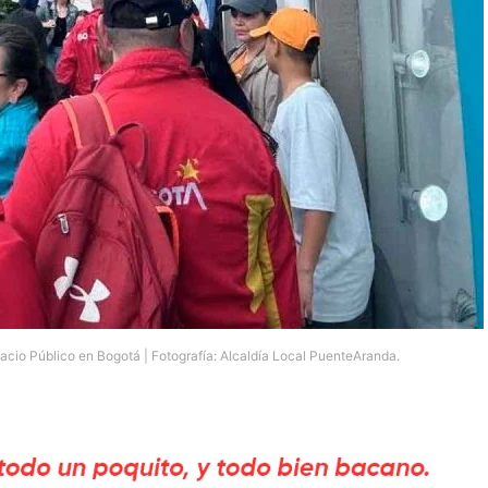
cio Público en Bogotá | Fotografía: Alcaldía Local PuenteAranda.