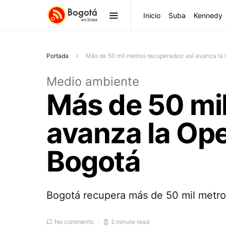
Inicio
Suba
Kennedy
Portada
Más de 50 mil metros recuperados: así avanza la
Medio ambiente
Más de 50 mil
avanza la Ope
Bogotá
Bogotá recupera más de 50 mil metros
No comments
2 minute read