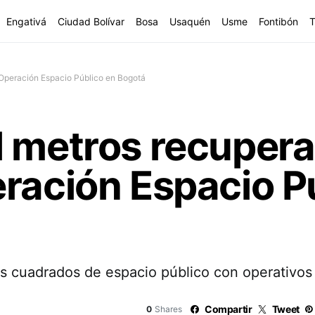
Engativá
Ciudad Bolívar
Bosa
Usaquén
Usme
Fontibón
T
 Operación Espacio Público en Bogotá
 metros recupera
ración Espacio P
 cuadrados de espacio público con operativos 
Compartir
Tweet
0
Shares