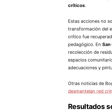
críticos
.
Estas acciones no so
transformación del 
crítico fue recupera
pedagógico. En
San 
recolección de resi
espacios comunitari
adecuaciones y pintu
Otras noticias de B
desmantelan red crim
Resultados s