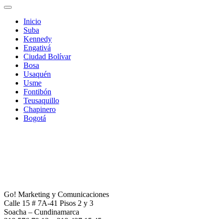
Inicio
Suba
Kennedy
Engativá
Ciudad Bolívar
Bosa
Usaquén
Usme
Fontibón
Teusaquillo
Chapinero
Bogotá
Go! Marketing y Comunicaciones
Calle 15 # 7A-41 Pisos 2 y 3
Soacha – Cundinamarca