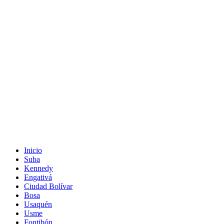
Inicio
Suba
Kennedy
Engativá
Ciudad Bolívar
Bosa
Usaquén
Usme
Fontibón