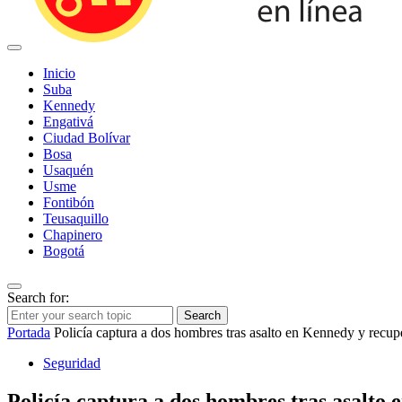
Inicio
Suba
Kennedy
Engativá
Ciudad Bolívar
Bosa
Usaquén
Usme
Fontibón
Teusaquillo
Chapinero
Bogotá
Search for:
Search
Portada
Policía captura a dos hombres tras asalto en Kennedy y recup
Seguridad
Policía captura a dos hombres tras asalto