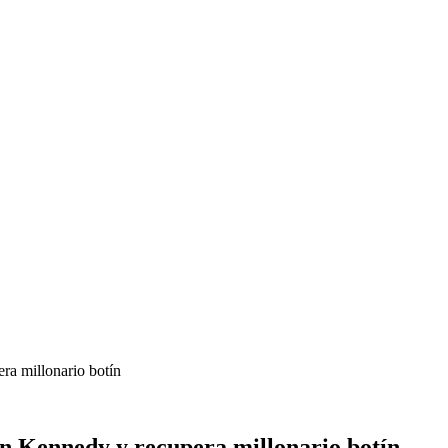
era millonario botín
 en Kennedy y recupera millonario botín