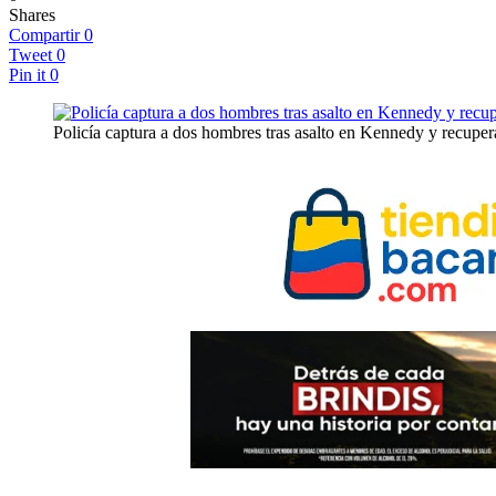
Shares
Compartir
0
Tweet
0
Pin it
0
Policía captura a dos hombres tras asalto en Kennedy y recuper