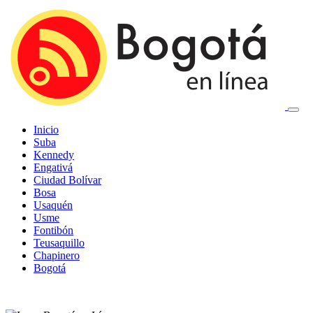
Inicio
Suba
Kennedy
Engativá
Ciudad Bolívar
Bosa
Usaquén
Usme
Fontibón
Teusaquillo
Chapinero
Bogotá