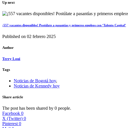
Up next
¡557 vacantes disponibles! Postúlate a pasantías y primeros empleos con ‘Talento Capital’
Published on
02 febrero 2025
Author
Terry Loui
Tags
Noticias de Bogotá hoy
,
Noticias de Kennedy hoy
Share article
The post has been shared by
0
people.
Facebook
0
X (Twitter)
0
Pinterest
0