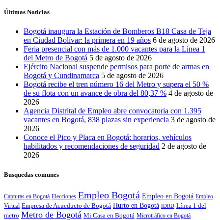
Últimas Noticias
Bogotá inaugura la Estación de Bomberos B18 Casa de Teja
en Ciudad Bolívar: la primera en 19 años
6 de agosto de 2026
Feria presencial con más de 1.000 vacantes para la Línea 1
del Metro de Bogotá
5 de agosto de 2026
Ejército Nacional suspende permisos para porte de armas en
Bogotá y Cundinamarca
5 de agosto de 2026
Bogotá recibe el tren número 16 del Metro y supera el 50 %
de su flota con un avance de obra del 80,37 %
4 de agosto de
2026
Agencia Distrital de Empleo abre convocatoria con 1.395
vacantes en Bogotá, 838 plazas sin experiencia
3 de agosto de
2026
Conoce el Pico y Placa en Bogotá: horarios, vehículos
habilitados y recomendaciones de seguridad
2 de agosto de
2026
Busquedas comunes
Empleo Bogotá
Empleo en Bogotá
Capturas en Bogotá
Elecciones
Empleo
Empresa de Acueducto de Bogotá
Hurto en Bogotá
Línea 1 del
Virtual
IDRD
Metro de Bogotá
metro
Mi Casa en Bogotá
Microtráfico en Bogotá