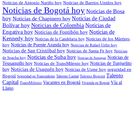
Noticias de Antonio Nariño hoy
Noticias de Barrios Unidos hoy
Noticias de Bogotá hoy
Noticias de Bosa
hoy
Noticias de Ciudad
Noticias de Chapinero hoy
Noticias de Colombia
Bolívar hoy
Noticias de
Engativa hoy
Noticias de
Noticias de Fontibón hoy
Kennedy hoy
Noticias de los Mártires
Noticias de la Candelaria hoy
Noticias de Puente Aranda hoy
hoy
Noticias de Rafael Uribe hoy
Noticias de San Cristóbal hoy
Noticias de Santa Fe hoy
Noticias
Noticias de Suba hoy
Noticias de
de Soacha hoy
Noticias de Sumapaz
Teusaquillo hoy
Noticias de Tunjuelito
Noticias de TransMilenio hoy
hoy
Noticias de Usaquén hoy
seguridad en
Noticias de Usme hoy
Talento
Bogotá
Seguridad en Transmilenio
Taleento Capital
Talento Bogotá
Capital
Vacantes en Bogotá
Vía al
TransMilenio
Vivienda en Bogotá
Llano