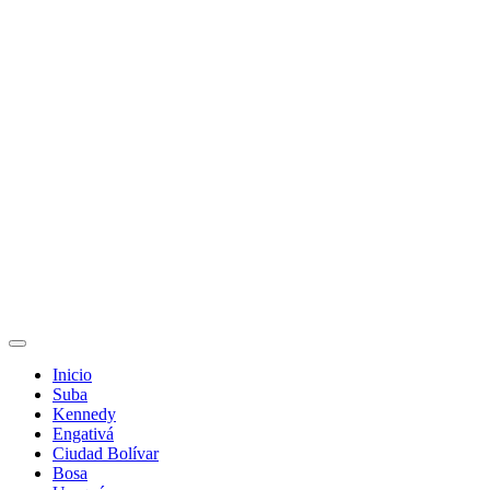
Inicio
Suba
Kennedy
Engativá
Ciudad Bolívar
Bosa