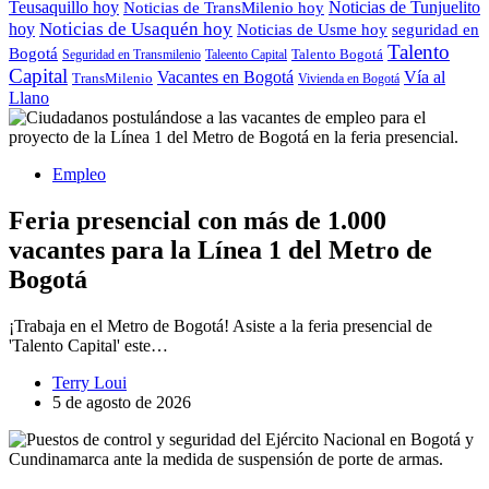
Teusaquillo hoy
Noticias de Tunjuelito
Noticias de TransMilenio hoy
hoy
Noticias de Usaquén hoy
seguridad en
Noticias de Usme hoy
Talento
Bogotá
Seguridad en Transmilenio
Taleento Capital
Talento Bogotá
Capital
Vacantes en Bogotá
Vía al
TransMilenio
Vivienda en Bogotá
Llano
Empleo
Feria presencial con más de 1.000
vacantes para la Línea 1 del Metro de
Bogotá
¡Trabaja en el Metro de Bogotá! Asiste a la feria presencial de
'Talento Capital' este…
Terry Loui
5 de agosto de 2026