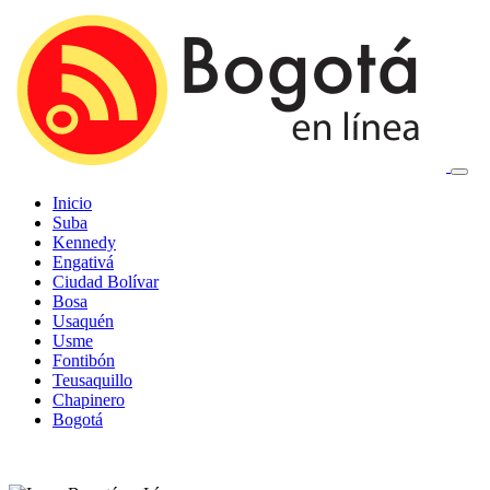
Inicio
Suba
Kennedy
Engativá
Ciudad Bolívar
Bosa
Usaquén
Usme
Fontibón
Teusaquillo
Chapinero
Bogotá