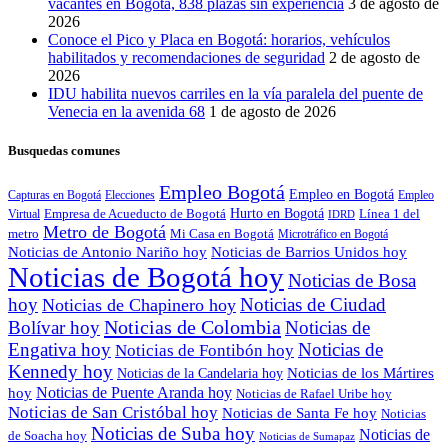
vacantes en Bogotá, 838 plazas sin experiencia
3 de agosto de
2026
Conoce el Pico y Placa en Bogotá: horarios, vehículos
habilitados y recomendaciones de seguridad
2 de agosto de
2026
IDU habilita nuevos carriles en la vía paralela del puente de
Venecia en la avenida 68
1 de agosto de 2026
Busquedas comunes
Empleo Bogotá
Empleo en Bogotá
Capturas en Bogotá
Elecciones
Empleo
Empresa de Acueducto de Bogotá
Hurto en Bogotá
Línea 1 del
Virtual
IDRD
Metro de Bogotá
metro
Mi Casa en Bogotá
Microtráfico en Bogotá
Noticias de Antonio Nariño hoy
Noticias de Barrios Unidos hoy
Noticias de Bogotá hoy
Noticias de Bosa
hoy
Noticias de Ciudad
Noticias de Chapinero hoy
Noticias de Colombia
Bolívar hoy
Noticias de
Engativa hoy
Noticias de
Noticias de Fontibón hoy
Kennedy hoy
Noticias de los Mártires
Noticias de la Candelaria hoy
Noticias de Puente Aranda hoy
hoy
Noticias de Rafael Uribe hoy
Noticias de San Cristóbal hoy
Noticias de Santa Fe hoy
Noticias
Noticias de Suba hoy
Noticias de
de Soacha hoy
Noticias de Sumapaz