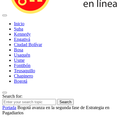
Inicio
Suba
Kennedy
Engativá
Ciudad Bolívar
Bosa
Usaquén
Usme
Fontibón
Teusaquillo
Chapinero
Bogotá
Search for:
Search
Portada
Bogotá avanza en la segunda fase de Estrategia en
Pagadiarios