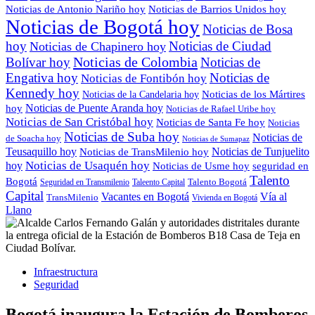
Noticias de Antonio Nariño hoy
Noticias de Barrios Unidos hoy
Noticias de Bogotá hoy
Noticias de Bosa
hoy
Noticias de Ciudad
Noticias de Chapinero hoy
Noticias de Colombia
Bolívar hoy
Noticias de
Engativa hoy
Noticias de
Noticias de Fontibón hoy
Kennedy hoy
Noticias de los Mártires
Noticias de la Candelaria hoy
Noticias de Puente Aranda hoy
hoy
Noticias de Rafael Uribe hoy
Noticias de San Cristóbal hoy
Noticias de Santa Fe hoy
Noticias
Noticias de Suba hoy
Noticias de
de Soacha hoy
Noticias de Sumapaz
Teusaquillo hoy
Noticias de Tunjuelito
Noticias de TransMilenio hoy
hoy
Noticias de Usaquén hoy
seguridad en
Noticias de Usme hoy
Talento
Bogotá
Seguridad en Transmilenio
Taleento Capital
Talento Bogotá
Capital
Vacantes en Bogotá
Vía al
TransMilenio
Vivienda en Bogotá
Llano
Infraestructura
Seguridad
Bogotá inaugura la Estación de Bomberos