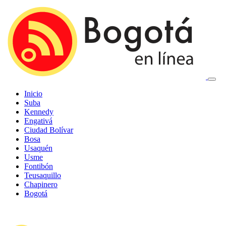
Inicio
Suba
Kennedy
Engativá
Ciudad Bolívar
Bosa
Usaquén
Usme
Fontibón
Teusaquillo
Chapinero
Bogotá