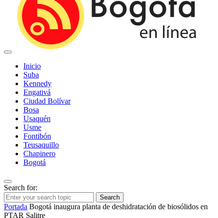
Inicio
Suba
Kennedy
Engativá
Ciudad Bolívar
Bosa
Usaquén
Usme
Fontibón
Teusaquillo
Chapinero
Bogotá
Search for:
Search
Portada
Bogotá inaugura planta de deshidratación de biosólidos en
PTAR Salitre