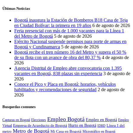
Últimas Noticias
Bogotá inaugura la Estación de Bomberos B18 Casa de Teja
en Ciudad Bolívar: la primera en 19 años
6 de agosto de 2026
Feria presencial con más de 1.000 vacantes para la Línea 1
del Metro de Bogotá
5 de agosto de 2026
Ejército Nacional suspende permisos para porte de armas en
Bogotá y Cundinamarca
5 de agosto de 2026
Bogotá recibe el tren número 16 del Metro y supera el 50 %
de su flota con un avance de obra del 80,37 %
4 de agosto de
2026
Agencia Distrital de Empleo abre convocatoria con 1.395
vacantes en Bogotá, 838 plazas sin experiencia
3 de agosto de
2026
Conoce el Pico y Placa en Bogotá: horarios, vehículos
habilitados y recomendaciones de seguridad
2 de agosto de
2026
Busquedas comunes
Empleo Bogotá
Empleo en Bogotá
Capturas en Bogotá
Elecciones
Empleo
Empresa de Acueducto de Bogotá
Hurto en Bogotá
Línea 1 del
Virtual
IDRD
Metro de Bogotá
metro
Mi Casa en Bogotá
Microtráfico en Bogotá