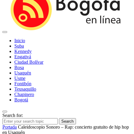
Inicio
Suba
Kennedy
Engativá
Ciudad Bolívar
Bosa
Usaquén
Usme
Fontibón
Teusaquillo
Chapinero
Bogotá
Search for:
Search
Portada
Caleidoscopio Sonoro – Rap: concierto gratuito de hip hop
en Usaquén