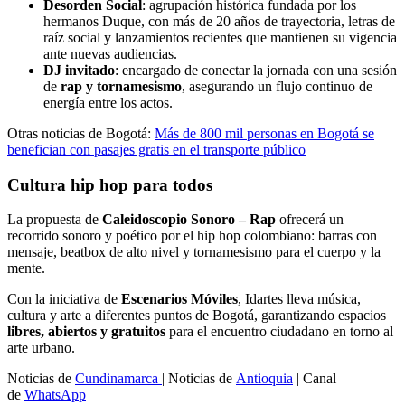
Desorden Social
: agrupación histórica fundada por los
hermanos Duque, con más de 20 años de trayectoria, letras de
raíz social y lanzamientos recientes que mantienen su vigencia
ante nuevas audiencias.
DJ invitado
: encargado de conectar la jornada con una sesión
de
rap y tornamesismo
, asegurando un flujo continuo de
energía entre los actos.
Otras noticias de Bogotá:
Más de 800 mil personas en Bogotá se
benefician con pasajes gratis en el transporte público
Cultura hip hop para todos
La propuesta de
Caleidoscopio Sonoro – Rap
ofrecerá un
recorrido sonoro y poético por el hip hop colombiano: barras con
mensaje, beatbox de alto nivel y tornamesismo para el cuerpo y la
mente.
Con la iniciativa de
Escenarios Móviles
, Idartes lleva música,
cultura y arte a diferentes puntos de Bogotá, garantizando espacios
libres, abiertos y gratuitos
para el encuentro ciudadano en torno al
arte urbano.
Noticias de
Cundinamarca
| Noticias de
Antioquia
| Canal
de
WhatsApp