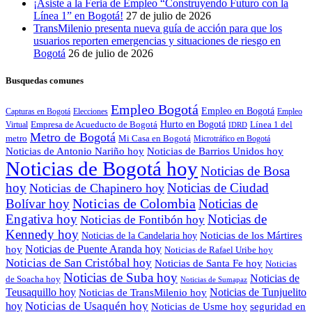
¡Asiste a la Feria de Empleo “Construyendo Futuro con la
Línea 1” en Bogotá!
27 de julio de 2026
TransMilenio presenta nueva guía de acción para que los
usuarios reporten emergencias y situaciones de riesgo en
Bogotá
26 de julio de 2026
Busquedas comunes
Empleo Bogotá
Empleo en Bogotá
Capturas en Bogotá
Elecciones
Empleo
Empresa de Acueducto de Bogotá
Hurto en Bogotá
Virtual
Línea 1 del
IDRD
Metro de Bogotá
metro
Mi Casa en Bogotá
Microtráfico en Bogotá
Noticias de Antonio Nariño hoy
Noticias de Barrios Unidos hoy
Noticias de Bogotá hoy
Noticias de Bosa
hoy
Noticias de Ciudad
Noticias de Chapinero hoy
Noticias de Colombia
Bolívar hoy
Noticias de
Engativa hoy
Noticias de
Noticias de Fontibón hoy
Kennedy hoy
Noticias de los Mártires
Noticias de la Candelaria hoy
Noticias de Puente Aranda hoy
hoy
Noticias de Rafael Uribe hoy
Noticias de San Cristóbal hoy
Noticias de Santa Fe hoy
Noticias
Noticias de Suba hoy
Noticias de
de Soacha hoy
Noticias de Sumapaz
Teusaquillo hoy
Noticias de Tunjuelito
Noticias de TransMilenio hoy
Noticias de Usaquén hoy
hoy
seguridad en
Noticias de Usme hoy