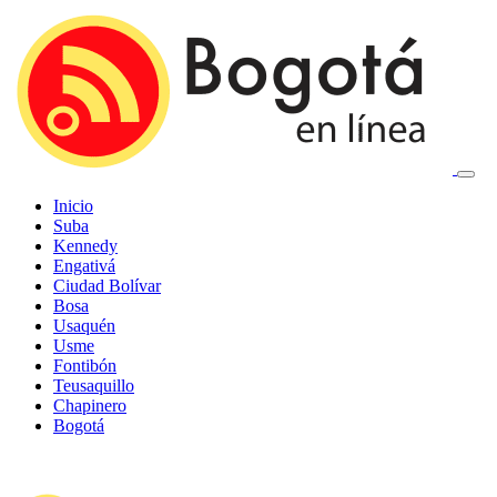
Inicio
Suba
Kennedy
Engativá
Ciudad Bolívar
Bosa
Usaquén
Usme
Fontibón
Teusaquillo
Chapinero
Bogotá