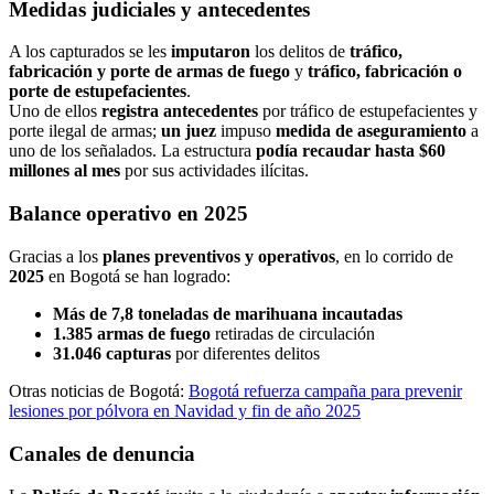
Medidas judiciales y antecedentes
A los capturados se les
imputaron
los delitos de
tráfico,
fabricación y porte de armas de fuego
y
tráfico, fabricación o
porte de estupefacientes
.
Uno de ellos
registra antecedentes
por tráfico de estupefacientes y
porte ilegal de armas;
un juez
impuso
medida de aseguramiento
a
uno de los señalados. La estructura
podía recaudar hasta $60
millones al mes
por sus actividades ilícitas.
Balance operativo en 2025
Gracias a los
planes preventivos y operativos
, en lo corrido de
2025
en Bogotá se han logrado:
Más de 7,8 toneladas de marihuana incautadas
1.385 armas de fuego
retiradas de circulación
31.046 capturas
por diferentes delitos
Otras noticias de Bogotá:
Bogotá refuerza campaña para prevenir
lesiones por pólvora en Navidad y fin de año 2025
Canales de denuncia