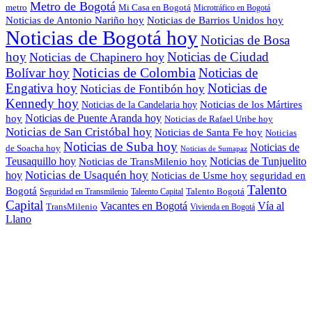
Metro de Bogotá
metro
Mi Casa en Bogotá
Microtráfico en Bogotá
Noticias de Antonio Nariño hoy
Noticias de Barrios Unidos hoy
Noticias de Bogotá hoy
Noticias de Bosa
hoy
Noticias de Ciudad
Noticias de Chapinero hoy
Noticias de Colombia
Bolívar hoy
Noticias de
Engativa hoy
Noticias de
Noticias de Fontibón hoy
Kennedy hoy
Noticias de los Mártires
Noticias de la Candelaria hoy
Noticias de Puente Aranda hoy
hoy
Noticias de Rafael Uribe hoy
Noticias de San Cristóbal hoy
Noticias de Santa Fe hoy
Noticias
Noticias de Suba hoy
Noticias de
de Soacha hoy
Noticias de Sumapaz
Teusaquillo hoy
Noticias de Tunjuelito
Noticias de TransMilenio hoy
hoy
Noticias de Usaquén hoy
seguridad en
Noticias de Usme hoy
Talento
Bogotá
Seguridad en Transmilenio
Taleento Capital
Talento Bogotá
Capital
Vacantes en Bogotá
Vía al
TransMilenio
Vivienda en Bogotá
Llano