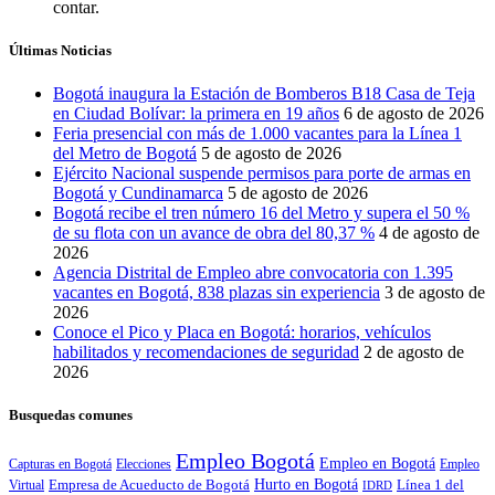
contar.
Últimas Noticias
Bogotá inaugura la Estación de Bomberos B18 Casa de Teja
en Ciudad Bolívar: la primera en 19 años
6 de agosto de 2026
Feria presencial con más de 1.000 vacantes para la Línea 1
del Metro de Bogotá
5 de agosto de 2026
Ejército Nacional suspende permisos para porte de armas en
Bogotá y Cundinamarca
5 de agosto de 2026
Bogotá recibe el tren número 16 del Metro y supera el 50 %
de su flota con un avance de obra del 80,37 %
4 de agosto de
2026
Agencia Distrital de Empleo abre convocatoria con 1.395
vacantes en Bogotá, 838 plazas sin experiencia
3 de agosto de
2026
Conoce el Pico y Placa en Bogotá: horarios, vehículos
habilitados y recomendaciones de seguridad
2 de agosto de
2026
Busquedas comunes
Empleo Bogotá
Empleo en Bogotá
Capturas en Bogotá
Elecciones
Empleo
Empresa de Acueducto de Bogotá
Hurto en Bogotá
Línea 1 del
Virtual
IDRD