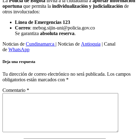
La
Policía de Bogotá
invita a la ciudadanía a
aportar información
oportuna
que permita la
individualización y judicialización
de
otros involucrados:
Línea de Emergencias 123
Correo
:
mebog.sijin-uni@policia.gov.co
Se garantiza
absoluta reserva
.
Noticias de
Cundinamarca
| Noticias de
Antioquia
| Canal
de
WhatsApp
Deja una respuesta
Tu dirección de correo electrónico no será publicada.
Los campos
obligatorios están marcados con
*
Comentario
*