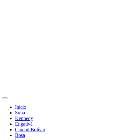
Inicio
Suba
Kennedy
Engativá
Ciudad Bolívar
Bosa