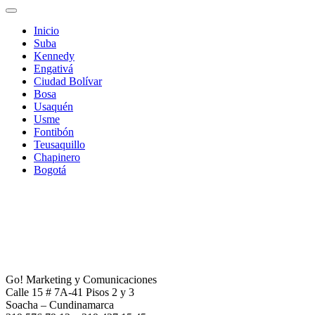
Inicio
Suba
Kennedy
Engativá
Ciudad Bolívar
Bosa
Usaquén
Usme
Fontibón
Teusaquillo
Chapinero
Bogotá
Go! Marketing y Comunicaciones
Calle 15 # 7A-41 Pisos 2 y 3
Soacha – Cundinamarca