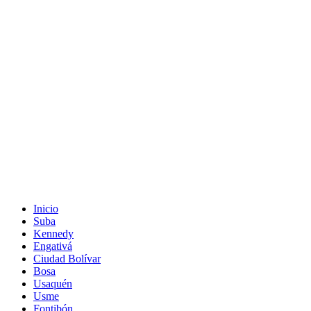
Inicio
Suba
Kennedy
Engativá
Ciudad Bolívar
Bosa
Usaquén
Usme
Fontibón