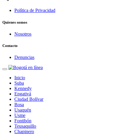
Política de Privacidad
Quienes somos
Nosotros
Contacto
Denuncias
Inicio
Suba
Kennedy
Engativá
Ciudad Bolívar
Bosa
Usaquén
Usme
Fontibón
Teusaquillo
Chapinero