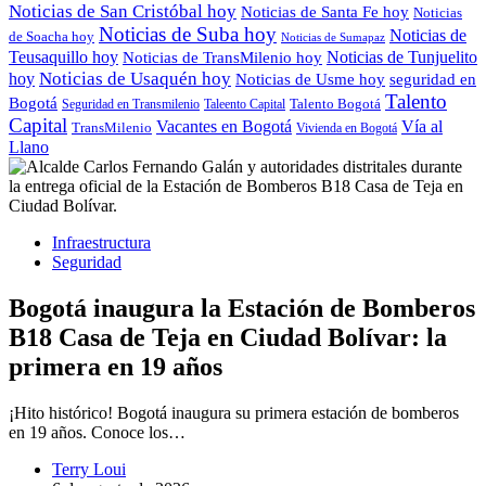
Noticias de San Cristóbal hoy
Noticias de Santa Fe hoy
Noticias
Noticias de Suba hoy
Noticias de
de Soacha hoy
Noticias de Sumapaz
Teusaquillo hoy
Noticias de Tunjuelito
Noticias de TransMilenio hoy
hoy
Noticias de Usaquén hoy
seguridad en
Noticias de Usme hoy
Talento
Bogotá
Seguridad en Transmilenio
Taleento Capital
Talento Bogotá
Capital
Vacantes en Bogotá
Vía al
TransMilenio
Vivienda en Bogotá
Llano
Infraestructura
Seguridad
Bogotá inaugura la Estación de Bomberos
B18 Casa de Teja en Ciudad Bolívar: la
primera en 19 años
¡Hito histórico! Bogotá inaugura su primera estación de bomberos
en 19 años. Conoce los…
Terry Loui