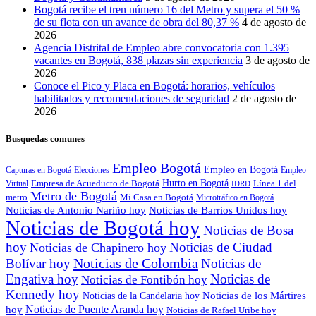
Bogotá recibe el tren número 16 del Metro y supera el 50 %
de su flota con un avance de obra del 80,37 %
4 de agosto de
2026
Agencia Distrital de Empleo abre convocatoria con 1.395
vacantes en Bogotá, 838 plazas sin experiencia
3 de agosto de
2026
Conoce el Pico y Placa en Bogotá: horarios, vehículos
habilitados y recomendaciones de seguridad
2 de agosto de
2026
Busquedas comunes
Empleo Bogotá
Empleo en Bogotá
Capturas en Bogotá
Elecciones
Empleo
Empresa de Acueducto de Bogotá
Hurto en Bogotá
Línea 1 del
Virtual
IDRD
Metro de Bogotá
metro
Mi Casa en Bogotá
Microtráfico en Bogotá
Noticias de Antonio Nariño hoy
Noticias de Barrios Unidos hoy
Noticias de Bogotá hoy
Noticias de Bosa
hoy
Noticias de Ciudad
Noticias de Chapinero hoy
Noticias de Colombia
Bolívar hoy
Noticias de
Engativa hoy
Noticias de
Noticias de Fontibón hoy
Kennedy hoy
Noticias de los Mártires
Noticias de la Candelaria hoy
Noticias de Puente Aranda hoy
hoy
Noticias de Rafael Uribe hoy