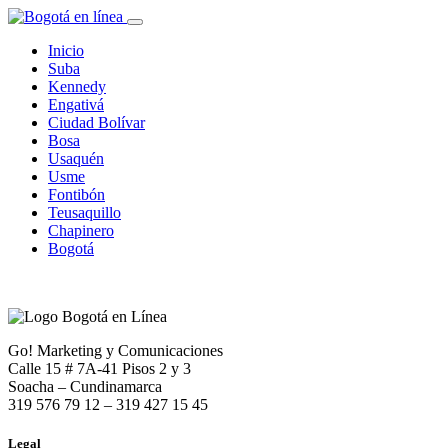
Inicio
Suba
Kennedy
Engativá
Ciudad Bolívar
Bosa
Usaquén
Usme
Fontibón
Teusaquillo
Chapinero
Bogotá
Go! Marketing y Comunicaciones
Calle 15 # 7A-41 Pisos 2 y 3
Soacha – Cundinamarca
319 576 79 12 – 319 427 15 45
Legal