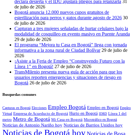
declara desierta y el IDU ajustará pliegos para relanzarla
31
de julio de 2026
Bogotá anuncia 12.000 nuevos cupos gratuitos de
esterilización para perros y gatos durante agosto de 2026
30
de julio de 2026
Capturan a tres mujeres señaladas de hurtar celulares bajo la
modalidad de cosquilleo en evento masivo en Puente Aranda
29 de julio de 2026
El programa “Mejora tu Casa en Bogotá” llega con jornada
informativa a la zona rural de Ciudad Bolívar
29 de julio de
2026
¡Asiste a la Feria de Empleo “Construyendo Futuro con la
Línea 1” en Bogotá!
27 de julio de 2026
TransMilenio presenta nueva guía de acción para que los
usuarios reporten emergencias y situaciones de riesgo en
Bogotá
26 de julio de 2026
Busquedas comunes
Empleo Bogotá
Empleo en Bogotá
Capturas en Bogotá
Elecciones
Empleo
Empresa de Acueducto de Bogotá
Hurto en Bogotá
Virtual
Línea 1 del
IDRD
Metro de Bogotá
metro
Mi Casa en Bogotá
Microtráfico en Bogotá
Noticias de Antonio Nariño hoy
Noticias de Barrios Unidos hoy
Noticias de Bogotá hoy
Noticias de Bosa