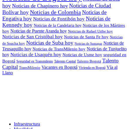
hoy
Noticias de Ciudad
Noticias de Chapinero hoy
Noticias de Colombia
Bolívar hoy
Noticias de
Engativa hoy
Noticias de
Noticias de Fontibón hoy
Kennedy hoy
Noticias de los Mártires
Noticias de la Candelaria hoy
Noticias de Puente Aranda hoy
hoy
Noticias de Rafael Uribe hoy
Noticias de San Cristóbal hoy
Noticias de Santa Fe hoy
Noticias
Noticias de Suba hoy
Noticias de
de Soacha hoy
Noticias de Sumapaz
Teusaquillo hoy
Noticias de Tunjuelito
Noticias de TransMilenio hoy
Noticias de Usaquén hoy
hoy
seguridad en
Noticias de Usme hoy
Talento
Bogotá
Seguridad en Transmilenio
Taleento Capital
Talento Bogotá
Capital
Vacantes en Bogotá
Vía al
TransMilenio
Vivienda en Bogotá
Llano
Infraestructura