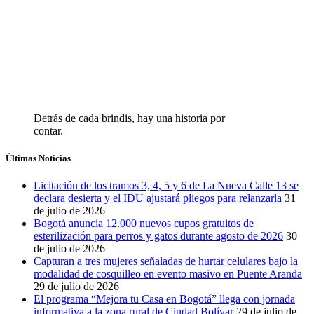
Detrás de cada brindis, hay una historia por
contar.
Últimas Noticias
Licitación de los tramos 3, 4, 5 y 6 de La Nueva Calle 13 se
declara desierta y el IDU ajustará pliegos para relanzarla
31
de julio de 2026
Bogotá anuncia 12.000 nuevos cupos gratuitos de
esterilización para perros y gatos durante agosto de 2026
30
de julio de 2026
Capturan a tres mujeres señaladas de hurtar celulares bajo la
modalidad de cosquilleo en evento masivo en Puente Aranda
29 de julio de 2026
El programa “Mejora tu Casa en Bogotá” llega con jornada
informativa a la zona rural de Ciudad Bolívar
29 de julio de