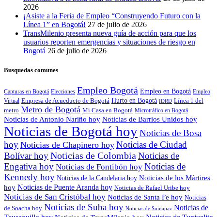
2026
¡Asiste a la Feria de Empleo “Construyendo Futuro con la
Línea 1” en Bogotá!
27 de julio de 2026
TransMilenio presenta nueva guía de acción para que los
usuarios reporten emergencias y situaciones de riesgo en
Bogotá
26 de julio de 2026
Busquedas comunes
Empleo Bogotá
Empleo en Bogotá
Capturas en Bogotá
Elecciones
Empleo
Empresa de Acueducto de Bogotá
Hurto en Bogotá
Virtual
Línea 1 del
IDRD
Metro de Bogotá
metro
Mi Casa en Bogotá
Microtráfico en Bogotá
Noticias de Antonio Nariño hoy
Noticias de Barrios Unidos hoy
Noticias de Bogotá hoy
Noticias de Bosa
hoy
Noticias de Ciudad
Noticias de Chapinero hoy
Noticias de Colombia
Bolívar hoy
Noticias de
Engativa hoy
Noticias de
Noticias de Fontibón hoy
Kennedy hoy
Noticias de los Mártires
Noticias de la Candelaria hoy
Noticias de Puente Aranda hoy
hoy
Noticias de Rafael Uribe hoy
Noticias de San Cristóbal hoy
Noticias de Santa Fe hoy
Noticias
Noticias de Suba hoy
Noticias de
de Soacha hoy
Noticias de Sumapaz