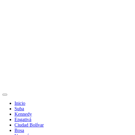
Inicio
Suba
Kennedy
Engativá
Ciudad Bolívar
Bosa