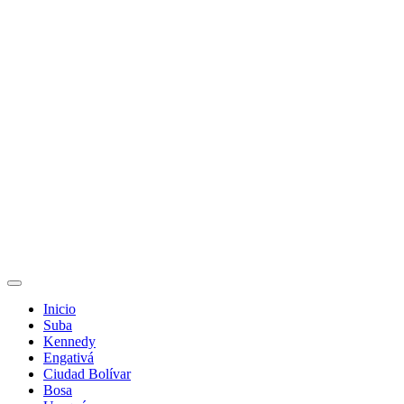
Inicio
Suba
Kennedy
Engativá
Ciudad Bolívar
Bosa