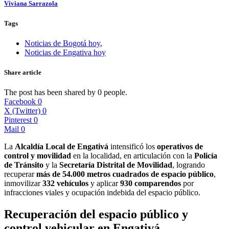
Viviana Sarrazola
Tags
Noticias de Bogotá hoy
,
Noticias de Engativa hoy
Share article
The post has been shared by
0
people.
Facebook
0
X (Twitter)
0
Pinterest
0
Mail
0
La
Alcaldía Local de Engativá
intensificó los
operativos de
control y movilidad
en la localidad, en articulación con la
Policía
de Tránsito
y la
Secretaría Distrital de Movilidad
, logrando
recuperar
más de 54.000 metros cuadrados de espacio público
,
inmovilizar
332 vehículos
y aplicar
930 comparendos
por
infracciones viales y ocupación indebida del espacio público.
Recuperación del espacio público y
control vehicular en Engativá