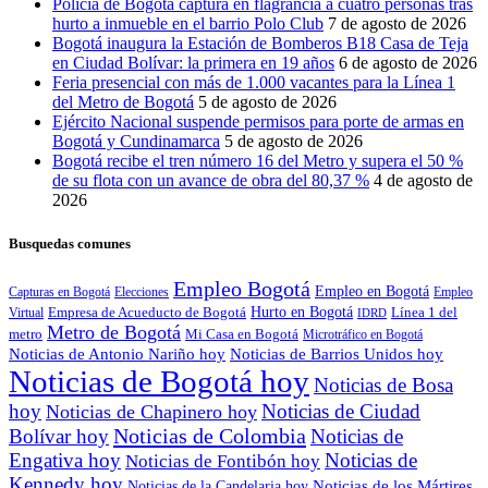
Policía de Bogotá captura en flagrancia a cuatro personas tras
hurto a inmueble en el barrio Polo Club
7 de agosto de 2026
Bogotá inaugura la Estación de Bomberos B18 Casa de Teja
en Ciudad Bolívar: la primera en 19 años
6 de agosto de 2026
Feria presencial con más de 1.000 vacantes para la Línea 1
del Metro de Bogotá
5 de agosto de 2026
Ejército Nacional suspende permisos para porte de armas en
Bogotá y Cundinamarca
5 de agosto de 2026
Bogotá recibe el tren número 16 del Metro y supera el 50 %
de su flota con un avance de obra del 80,37 %
4 de agosto de
2026
Busquedas comunes
Empleo Bogotá
Empleo en Bogotá
Capturas en Bogotá
Elecciones
Empleo
Hurto en Bogotá
Empresa de Acueducto de Bogotá
Línea 1 del
Virtual
IDRD
Metro de Bogotá
metro
Mi Casa en Bogotá
Microtráfico en Bogotá
Noticias de Antonio Nariño hoy
Noticias de Barrios Unidos hoy
Noticias de Bogotá hoy
Noticias de Bosa
hoy
Noticias de Ciudad
Noticias de Chapinero hoy
Noticias de Colombia
Bolívar hoy
Noticias de
Engativa hoy
Noticias de
Noticias de Fontibón hoy
Kennedy hoy
Noticias de los Mártires
Noticias de la Candelaria hoy