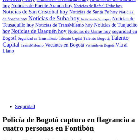
Noticias de Puente Aranda hoy
hoy
Noticias de Rafael Uribe hoy
Noticias de San Cristóbal hoy
Noticias de Santa Fe hoy
Noticias
Noticias de Suba hoy
Noticias de
de Soacha hoy
Noticias de Sumapaz
Teusaquillo hoy
Noticias de Tunjuelito
Noticias de TransMilenio hoy
hoy
Noticias de Usaquén hoy
seguridad en
Noticias de Usme hoy
Talento
Bogotá
Seguridad en Transmilenio
Taleento Capital
Talento Bogotá
Capital
Vacantes en Bogotá
Vía al
TransMilenio
Vivienda en Bogotá
Llano
Seguridad
Policía de Bogotá captura en flagrancia a
cuatro personas en Fontibón