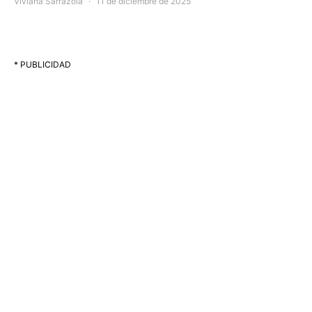
Viviana Sarrazola
11 de diciembre de 2025
* PUBLICIDAD