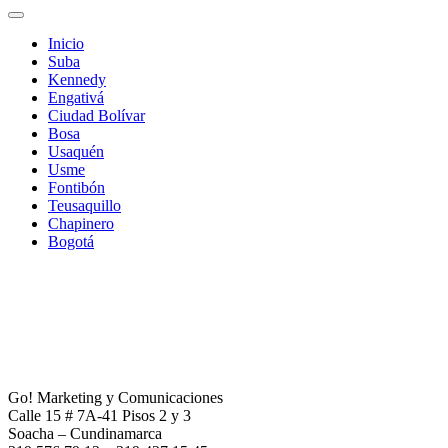
Inicio
Suba
Kennedy
Engativá
Ciudad Bolívar
Bosa
Usaquén
Usme
Fontibón
Teusaquillo
Chapinero
Bogotá
Go! Marketing y Comunicaciones
Calle 15 # 7A-41 Pisos 2 y 3
Soacha – Cundinamarca