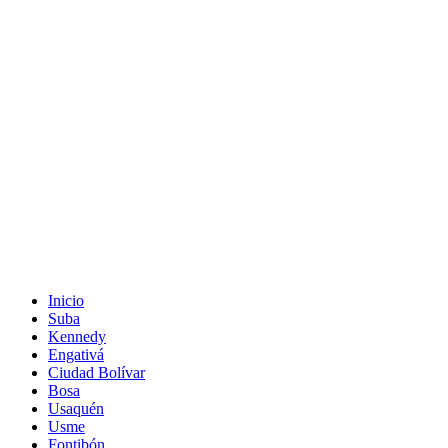
Inicio
Suba
Kennedy
Engativá
Ciudad Bolívar
Bosa
Usaquén
Usme
Fontibón