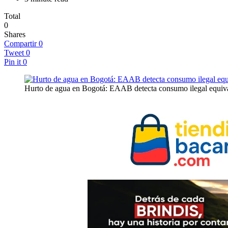
Total
0
Shares
Compartir
0
Tweet
0
Pin it
0
Hurto de agua en Bogotá: EAAB detecta consumo ilegal equival