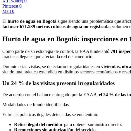
X (Twitter)
0
Pinterest
0
Mail
0
El
hurto de agua en Bogotá
sigue siendo una problemática que afec
facturar 671.589 metros cúbicos de agua no registrada
, volumen 
Hurto de agua en Bogotá: inspecciones en 
Como parte de su estrategia de control, la EAAB adelantó
791 inspec
prácticas ilegales que afectan la red de acueducto.
Durante estas visitas, se detectaron irregularidades en
viviendas, obra
siendo una práctica extendida en distintos sectores económicos y resid
Un 24 % de las visitas presentó irregularidades
De acuerdo con el balance entregado por la EAAB,
el 24 % de las i
Modalidades de fraude identificadas
Entre las prácticas ilegales detectadas se encuentran:
Retiro ilegal del medidor
para obtener suministro directo.
Reconexiones sin autorización
del servicio.