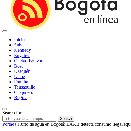
Inicio
Suba
Kennedy
Engativá
Ciudad Bolívar
Bosa
Usaquén
Usme
Fontibón
Teusaquillo
Chapinero
Bogotá
Search for:
Search
Portada
Hurto de agua en Bogotá: EAAB detecta consumo ilegal equi