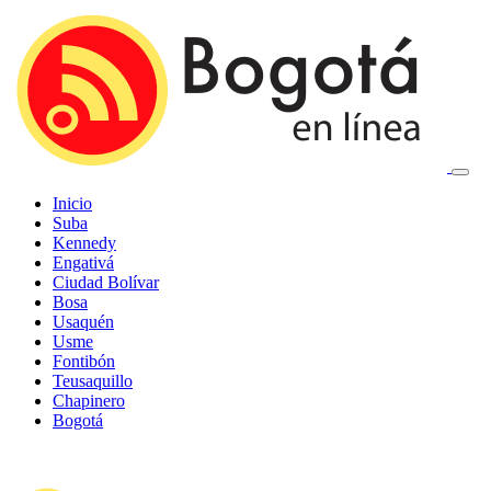
Inicio
Suba
Kennedy
Engativá
Ciudad Bolívar
Bosa
Usaquén
Usme
Fontibón
Teusaquillo
Chapinero
Bogotá