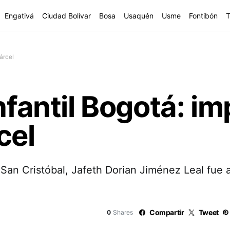
Engativá
Ciudad Bolívar
Bosa
Usaquén
Usme
Fontibón
T
árcel
nfantil Bogotá: i
cel
en San Cristóbal, Jafeth Dorian Jiménez Leal fue
Compartir
Tweet
0
Shares