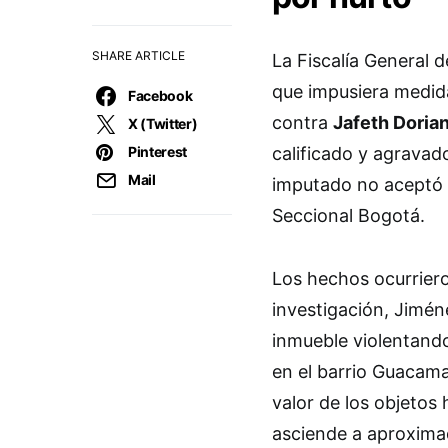
SHARE ARTICLE
La Fiscalía General d
que impusiera medid
Facebook
contra
Jafeth Doria
X (Twitter)
Pinterest
calificado y agravado
Mail
imputado no aceptó l
Seccional Bogotá.
Los hechos ocurriero
investigación, Jimén
inmueble violentando 
en el barrio Guacama
valor de los objeto
asciende a aproxim