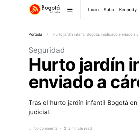
Inicio
Suba
Kennedy
Portada
Hurto jardín infantil Bogotá: implicado enviado a c
Seguridad
Hurto jardín i
enviado a cár
Tras el hurto jardín infantil Bogotá 
judicial.
No comments
2 minute read