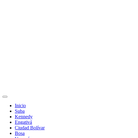
Inicio
Suba
Kennedy
Engativá
Ciudad Bolívar
Bosa