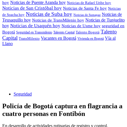
Noticias de Puente Aranda hoy
hoy
Noticias de Rafael Uribe hoy
Noticias de San Cristóbal hoy
Noticias de Santa Fe hoy
Noticias
Noticias de Suba hoy
Noticias de
de Soacha hoy
Noticias de Sumapaz
Teusaquillo hoy
Noticias de Tunjuelito
Noticias de TransMilenio hoy
hoy
Noticias de Usaquén hoy
seguridad en
Noticias de Usme hoy
Talento
Bogotá
Seguridad en Transmilenio
Taleento Capital
Talento Bogotá
Capital
Vacantes en Bogotá
Vía al
TransMilenio
Vivienda en Bogotá
Llano
Seguridad
Policía de Bogotá captura en flagrancia a
cuatro personas en Fontibón
En desarrollo de actividades rutinarias de registro y control,