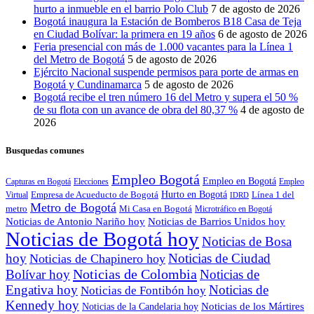
hurto a inmueble en el barrio Polo Club
7 de agosto de 2026
Bogotá inaugura la Estación de Bomberos B18 Casa de Teja
en Ciudad Bolívar: la primera en 19 años
6 de agosto de 2026
Feria presencial con más de 1.000 vacantes para la Línea 1
del Metro de Bogotá
5 de agosto de 2026
Ejército Nacional suspende permisos para porte de armas en
Bogotá y Cundinamarca
5 de agosto de 2026
Bogotá recibe el tren número 16 del Metro y supera el 50 %
de su flota con un avance de obra del 80,37 %
4 de agosto de
2026
Busquedas comunes
Empleo Bogotá
Empleo en Bogotá
Capturas en Bogotá
Elecciones
Empleo
Hurto en Bogotá
Empresa de Acueducto de Bogotá
Línea 1 del
Virtual
IDRD
Metro de Bogotá
metro
Mi Casa en Bogotá
Microtráfico en Bogotá
Noticias de Antonio Nariño hoy
Noticias de Barrios Unidos hoy
Noticias de Bogotá hoy
Noticias de Bosa
hoy
Noticias de Ciudad
Noticias de Chapinero hoy
Noticias de Colombia
Bolívar hoy
Noticias de
Engativa hoy
Noticias de
Noticias de Fontibón hoy
Kennedy hoy
Noticias de los Mártires
Noticias de la Candelaria hoy