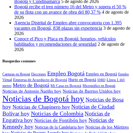
Bogotá y Cundinamarca
5 de agosto de 2026
Bogotá recibe el tren número 16 del Metro y supera el 50 %
de su flota con un avance de obra del 80,37 %
4 de agosto de
2026
Agencia Distrital de Empleo abre convocatoria con 1.395
vacantes en Bogotá, 838 plazas sin experiencia
3 de agosto de
2026
Conoce el Pico y Placa en Bogotá: horarios, vehículos
habilitados y recomendaciones de seguridad
2 de agosto de
2026
Busquedas comunes
Empleo Bogotá
Empleo en Bogotá
Capturas en Bogotá
Elecciones
Empleo
Empresa de Acueducto de Bogotá
Hurto en Bogotá
Línea 1 del
Virtual
IDRD
Metro de Bogotá
metro
Mi Casa en Bogotá
Microtráfico en Bogotá
Noticias de Antonio Nariño hoy
Noticias de Barrios Unidos hoy
Noticias de Bogotá hoy
Noticias de Bosa
hoy
Noticias de Ciudad
Noticias de Chapinero hoy
Noticias de Colombia
Bolívar hoy
Noticias de
Engativa hoy
Noticias de
Noticias de Fontibón hoy
Kennedy hoy
Noticias de los Mártires
Noticias de la Candelaria hoy
Noticias de Puente Aranda hoy