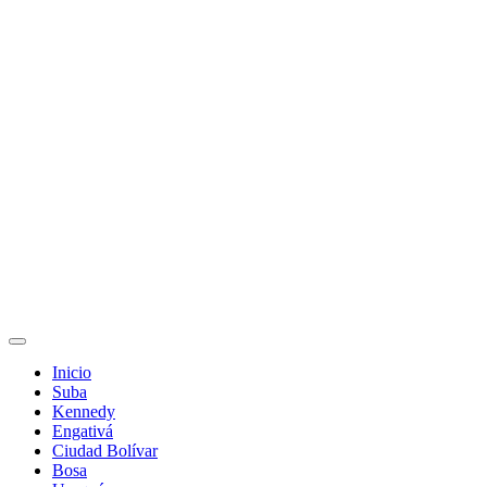
Inicio
Suba
Kennedy
Engativá
Ciudad Bolívar
Bosa