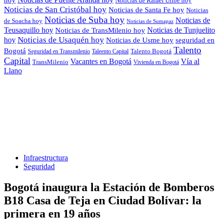
hoy
Noticias de Rafael Uribe hoy
Noticias de San Cristóbal hoy
Noticias de Santa Fe hoy
Noticias
Noticias de Suba hoy
Noticias de
de Soacha hoy
Noticias de Sumapaz
Teusaquillo hoy
Noticias de Tunjuelito
Noticias de TransMilenio hoy
hoy
Noticias de Usaquén hoy
seguridad en
Noticias de Usme hoy
Talento
Bogotá
Seguridad en Transmilenio
Taleento Capital
Talento Bogotá
Capital
Vacantes en Bogotá
Vía al
TransMilenio
Vivienda en Bogotá
Llano
Infraestructura
Seguridad
Bogotá inaugura la Estación de Bomberos
B18 Casa de Teja en Ciudad Bolívar: la
primera en 19 años