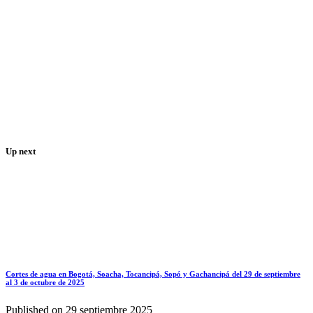
Up next
Cortes de agua en Bogotá, Soacha, Tocancipá, Sopó y Gachancipá del 29 de septiembre
al 3 de octubre de 2025
Published on
29 septiembre 2025