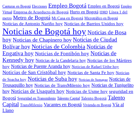
Empleo Bogotá
Empleo en Bogotá
Capturas en Bogotá
Elecciones
Empleo
Empresa de Acueducto de Bogotá
Hurto en Bogotá
Línea 1 del
Virtual
IDRD
Metro de Bogotá
metro
Mi Casa en Bogotá
Microtráfico en Bogotá
Noticias de Antonio Nariño hoy
Noticias de Barrios Unidos hoy
Noticias de Bogotá hoy
Noticias de Bosa
hoy
Noticias de Ciudad
Noticias de Chapinero hoy
Noticias de Colombia
Bolívar hoy
Noticias de
Engativa hoy
Noticias de
Noticias de Fontibón hoy
Kennedy hoy
Noticias de los Mártires
Noticias de la Candelaria hoy
Noticias de Puente Aranda hoy
hoy
Noticias de Rafael Uribe hoy
Noticias de San Cristóbal hoy
Noticias de Santa Fe hoy
Noticias
Noticias de Suba hoy
Noticias de
de Soacha hoy
Noticias de Sumapaz
Teusaquillo hoy
Noticias de Tunjuelito
Noticias de TransMilenio hoy
hoy
Noticias de Usaquén hoy
seguridad en
Noticias de Usme hoy
Talento
Bogotá
Seguridad en Transmilenio
Taleento Capital
Talento Bogotá
Capital
Vacantes en Bogotá
Vía al
TransMilenio
Vivienda en Bogotá
Llano