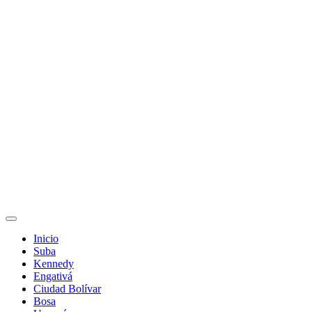
Inicio
Suba
Kennedy
Engativá
Ciudad Bolívar
Bosa