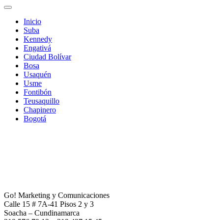
Inicio
Suba
Kennedy
Engativá
Ciudad Bolívar
Bosa
Usaquén
Usme
Fontibón
Teusaquillo
Chapinero
Bogotá
Go! Marketing y Comunicaciones
Calle 15 # 7A-41 Pisos 2 y 3
Soacha – Cundinamarca