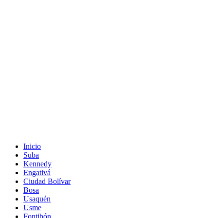
Inicio
Suba
Kennedy
Engativá
Ciudad Bolívar
Bosa
Usaquén
Usme
Fontibón