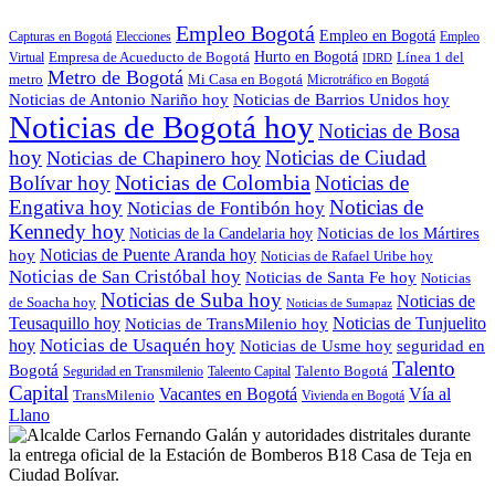
Empleo Bogotá
Empleo en Bogotá
Capturas en Bogotá
Elecciones
Empleo
Empresa de Acueducto de Bogotá
Hurto en Bogotá
Línea 1 del
Virtual
IDRD
Metro de Bogotá
metro
Mi Casa en Bogotá
Microtráfico en Bogotá
Noticias de Antonio Nariño hoy
Noticias de Barrios Unidos hoy
Noticias de Bogotá hoy
Noticias de Bosa
hoy
Noticias de Ciudad
Noticias de Chapinero hoy
Noticias de Colombia
Bolívar hoy
Noticias de
Engativa hoy
Noticias de
Noticias de Fontibón hoy
Kennedy hoy
Noticias de los Mártires
Noticias de la Candelaria hoy
Noticias de Puente Aranda hoy
hoy
Noticias de Rafael Uribe hoy
Noticias de San Cristóbal hoy
Noticias de Santa Fe hoy
Noticias
Noticias de Suba hoy
Noticias de
de Soacha hoy
Noticias de Sumapaz
Teusaquillo hoy
Noticias de Tunjuelito
Noticias de TransMilenio hoy
hoy
Noticias de Usaquén hoy
seguridad en
Noticias de Usme hoy
Talento
Bogotá
Seguridad en Transmilenio
Taleento Capital
Talento Bogotá
Capital
Vacantes en Bogotá
Vía al
TransMilenio
Vivienda en Bogotá
Llano