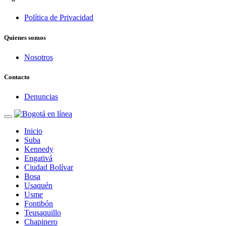
Política de Privacidad
Quienes somos
Nosotros
Contacto
Denuncias
Inicio
Suba
Kennedy
Engativá
Ciudad Bolívar
Bosa
Usaquén
Usme
Fontibón
Teusaquillo
Chapinero