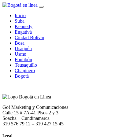
Inicio
Suba
Kennedy
Engativá
Ciudad Bolívar
Bosa
Usaquén
Usme
Fontibón
Teusaquillo
Chapinero
Bogotá
Go! Marketing y Comunicaciones
Calle 15 # 7A-41 Pisos 2 y 3
Soacha – Cundinamarca
319 576 79 12 – 319 427 15 45
Legal