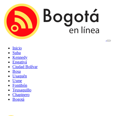
Inicio
Suba
Kennedy
Engativá
Ciudad Bolívar
Bosa
Usaquén
Usme
Fontibón
Teusaquillo
Chapinero
Bogotá