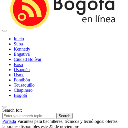
Inicio
Suba
Kennedy
Engativá
Ciudad Bolívar
Bosa
Usaquén
Usme
Fontibón
Teusaquillo
Chapinero
Bogotá
Search for:
Search
Portada
Vacantes para bachilleres, técnicos y tecnólogos: ofertas
laborales disponibles este 25 de noviembre