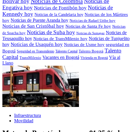
Noticias de Colombia
Bolívar hoy
Noticias de
Engativa hoy
Noticias de
Noticias de Fontibón hoy
Kennedy hoy
Noticias de los Mártires
Noticias de la Candelaria hoy
Noticias de Puente Aranda hoy
hoy
Noticias de Rafael Uribe hoy
Noticias de San Cristóbal hoy
Noticias de Santa Fe hoy
Noticias
Noticias de Suba hoy
Noticias de
de Soacha hoy
Noticias de Sumapaz
Teusaquillo hoy
Noticias de Tunjuelito
Noticias de TransMilenio hoy
hoy
Noticias de Usaquén hoy
seguridad en
Noticias de Usme hoy
Talento
Bogotá
Seguridad en Transmilenio
Taleento Capital
Talento Bogotá
Capital
Vacantes en Bogotá
Vía al
TransMilenio
Vivienda en Bogotá
Llano
Infraestructura
Movilidad