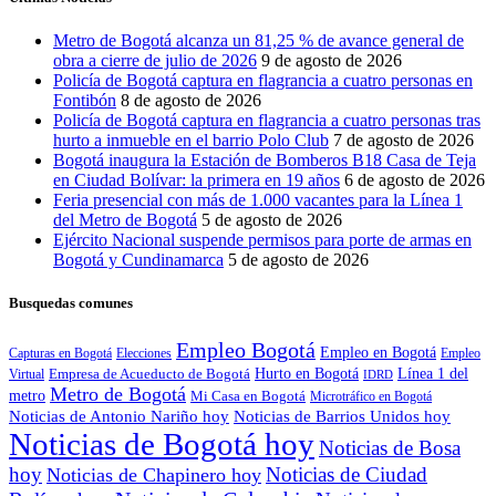
Metro de Bogotá alcanza un 81,25 % de avance general de
obra a cierre de julio de 2026
9 de agosto de 2026
Policía de Bogotá captura en flagrancia a cuatro personas en
Fontibón
8 de agosto de 2026
Policía de Bogotá captura en flagrancia a cuatro personas tras
hurto a inmueble en el barrio Polo Club
7 de agosto de 2026
Bogotá inaugura la Estación de Bomberos B18 Casa de Teja
en Ciudad Bolívar: la primera en 19 años
6 de agosto de 2026
Feria presencial con más de 1.000 vacantes para la Línea 1
del Metro de Bogotá
5 de agosto de 2026
Ejército Nacional suspende permisos para porte de armas en
Bogotá y Cundinamarca
5 de agosto de 2026
Busquedas comunes
Empleo Bogotá
Empleo en Bogotá
Capturas en Bogotá
Elecciones
Empleo
Hurto en Bogotá
Empresa de Acueducto de Bogotá
Línea 1 del
Virtual
IDRD
Metro de Bogotá
metro
Mi Casa en Bogotá
Microtráfico en Bogotá
Noticias de Antonio Nariño hoy
Noticias de Barrios Unidos hoy
Noticias de Bogotá hoy
Noticias de Bosa
hoy
Noticias de Ciudad
Noticias de Chapinero hoy